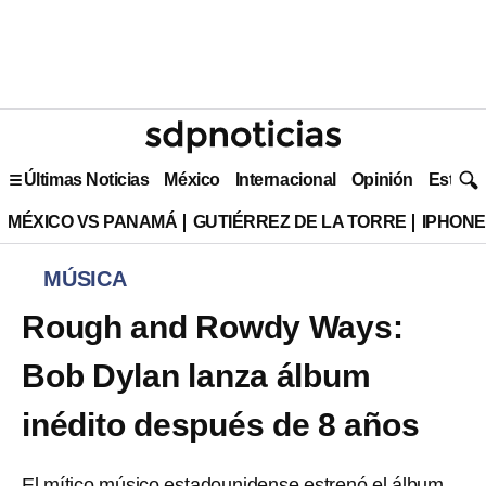
Últimas Noticias
México
Internacional
Opinión
Estilo 
MÉXICO VS PANAMÁ
GUTIÉRREZ DE LA TORRE
IPHONE
MÚSICA
Rough and Rowdy Ways:
Bob Dylan lanza álbum
inédito después de 8 años
El mítico músico estadounidense estrenó el álbum