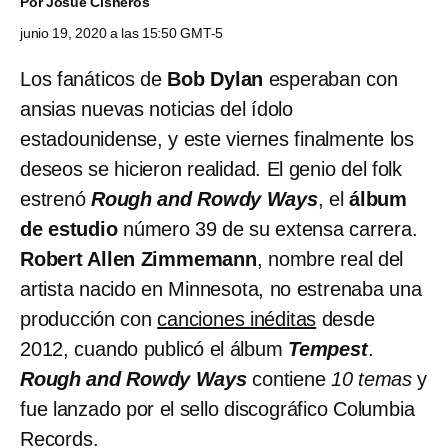
Por
Josué Cisneros
junio 19, 2020 a las 15:50 GMT-5
Los fanáticos de
Bob Dylan
esperaban con
ansias nuevas noticias del ídolo
estadounidense, y este viernes finalmente los
deseos se hicieron realidad. El genio del folk
estrenó
Rough and Rowdy Ways
, el
álbum
de estudio
número 39 de su extensa carrera.
Robert Allen Zimmemann
, nombre real del
artista nacido en Minnesota, no estrenaba una
producción con
canciones inéditas
desde
2012, cuando publicó el álbum
Tempest
.
Rough and Rowdy Ways
contiene
10 temas
y
fue lanzado por el sello discográfico Columbia
Records.