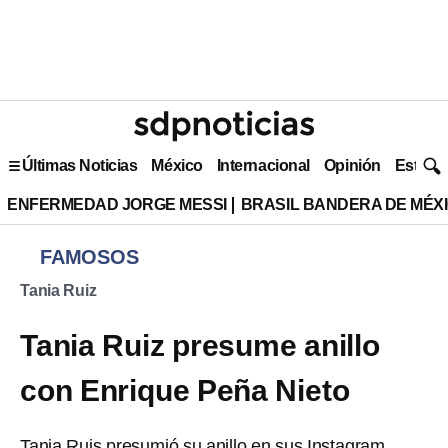
Últimas Noticias
México
Internacional
Opinión
Estilo 
ENFERMEDAD JORGE MESSI
BRASIL BANDERA DE MÉX
FAMOSOS
Tania Ruiz
Tania Ruiz presume anillo
con Enrique Peña Nieto
Tania Ruis presumió su anillo en sus Instagram