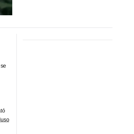
se
ató
luso