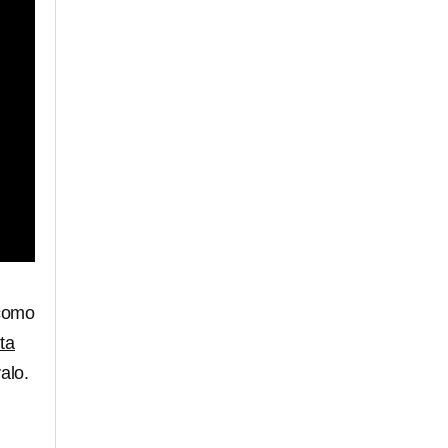
 como
ta
alo.