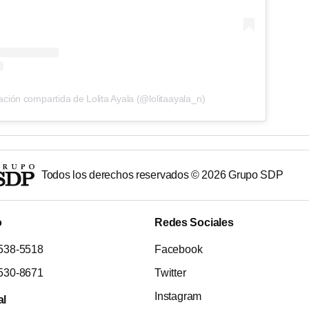
ación compartida de Lolita Ayala (@lolitaayala_n)
Todos los derechos reservados ©
2026
Grupo SDP
o
Redes Sociales
538-5518
Facebook
530-8671
Twitter
Instagram
al