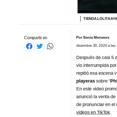
TIENDA LOLITA AY
Por
Sonia Meneses
Compartir en
diciembre 20, 2020 a la
Después de casi 5 a
vio interrumpida por
repitió
esa escena vi
playeras
sobre "
Phi
En este video promoc
anunció la venta de 
de pronunciar en el 
videos en TikTok
.