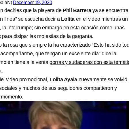
yalaN)
December 19, 2020
n decirles que la playera de
Phil Barrera
ya se encuentra 
en línea” se escucha decir a
Lolita
en el video mientras un
, la interrumpe; sin embargo en esta ocasión come unas
 para disipar las molestias de la garganta.
o la rosa que siempre la ha caracterizado “Esto ha sido to
r acompañarme, que tengan un excelente día” dice la
mbién tiene a la venta
gorras y sudaderas con esta temáti
a.
 del video promocional,
Lolita Ayala
nuevamente se volvió
sociales y muchos de sus seguidores compartieron y
o momento.