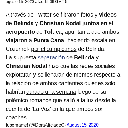
agosto 15, 2020 a las 18:38 GMT-5
A través de Twitter se filtraron fotos y
video
s
de
Belinda
y
Christian Nodal
juntos en
el
aeropuerto
de
Toluca
; apuntan a que ambos
viajaron
a
Punta Cana
-haciendo escala en
Cozumel-
por el cumpleaños
de Belinda.
La supuesta
separación
de
Belinda
y
Christian Nodal
hizo que las redes sociales
explotaran y se llenaran de memes respecto a
la relación de ambos cantantes quienes solo
habrían
durado una semana
luego de su
polémico romance que salió a la luz desde la
cuenta de ‘La Voz’ en la que ambos son
coaches.
{username} (@DoraAliciadeC)
August 15, 2020