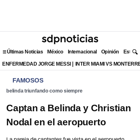
Últimas Noticias
México
Internacional
Opinión
Estilo 
ENFERMEDAD JORGE MESSI
INTER MIAMI VS MONTERR
FAMOSOS
belinda triunfando como siempre
Captan a Belinda y Christian
Nodal en el aeropuerto
La pareja de cantantes fue vista en el aeropuerto