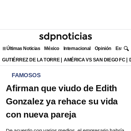
Últimas Noticias
México
Internacional
Opinión
Estilo 
GUTIÉRREZ DE LA TORRE
AMÉRICA VS SAN DIEGO FC
FAMOSOS
Afirman que viudo de Edith
Gonzalez ya rehace su vida
con nueva pareja
De acuerdo con varios medios, el empresario habría