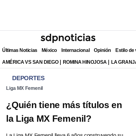
Últimas Noticias
México
Internacional
Opinión
Estilo de
AMÉRICA VS SAN DIEGO
ROMINA HINOJOSA
LA GRANJA
DEPORTES
Liga MX Femenil
¿Quién tiene más títulos en
la Liga MX Femenil?
La Liga MX Femenil lleva 6 años construyendo su