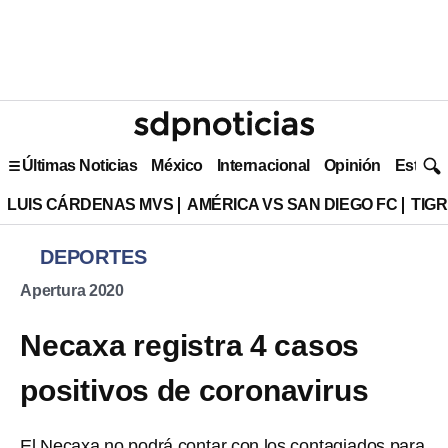
Últimas Noticias
México
Internacional
Opinión
Estilo 
LUIS CÁRDENAS MVS
AMÉRICA VS SAN DIEGO FC
TIG
DEPORTES
Apertura 2020
Necaxa registra 4 casos
positivos de coronavirus
El Necaxa no podrá contar con los contagiados para