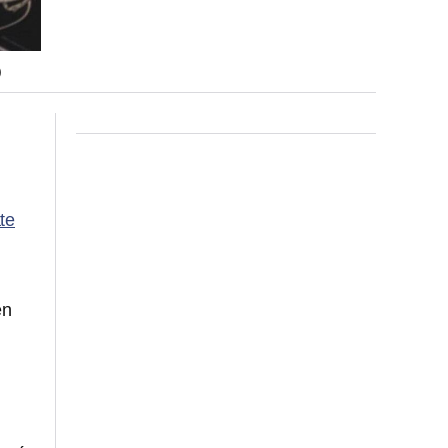
)
ate
en