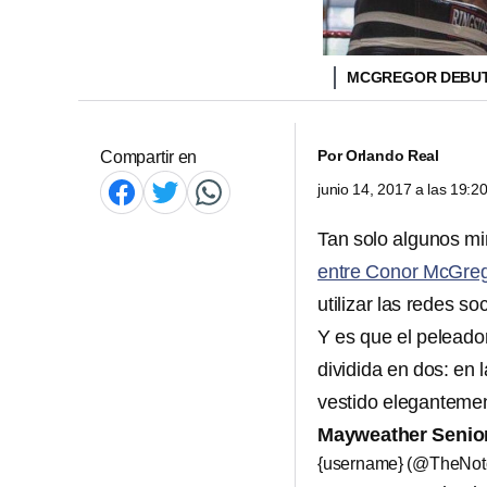
MCGREGOR DEBUT
Por
Orlando Real
Compartir en
junio 14, 2017 a las 19:
Tan solo algunos m
entre Conor McGreg
utilizar las redes s
Y es que el peleado
dividida en dos: en
vestido elegantemen
Mayweather Senio
{username} (@TheNo