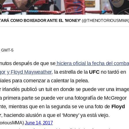
ARÁ COMO BOXEADOR ANTE EL 'MONEY'
(@THENOTORIOUSMMA
20 GMT-5
inutos después de que se
hiciera oficial la fecha del comb
or y Floyd Mayweather,
la estrella de la
UFC
no tardó en
ociales para comenzar a calentar la pelea.
r irlandés publicó un tuit en donde se puede ver una imag
 la primera parte se puede ver una fotografía de McGregor
te, mientras que en la segunda se ve una foto de
Floyd
r
, haciendo alusión a que el ‘Money’ ya está viejo.
toriousMMA)
June 14, 2017