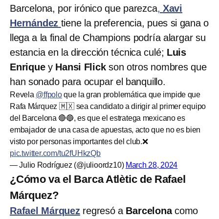
Barcelona, por irónico que parezca
,
Xavi
Hernández
tiene la preferencia, pues si gana o
llega a la final de Champions podría alargar su
estancia en la dirección técnica culé;
Luis
Enrique
y
Hansi Flick
son otros nombres que
han sonado para ocupar el banquillo.
Revela
@ffpolo
que la gran problemática que impide que
Rafa Márquez 🇲🇽 sea candidato a dirigir al primer equipo
del Barcelona 🔴🔵, es que el estratega mexicano es
embajador de una casa de apuestas, acto que no es bien
visto por personas importantes del club.❌
pic.twitter.com/tu2fUHkzQb
— Julio Rodríguez (@julioordz10)
March 28, 2024
¿Cómo va el Barca Atlètic de Rafael
Márquez?
Rafael Márquez
regresó a
Barcelona
como