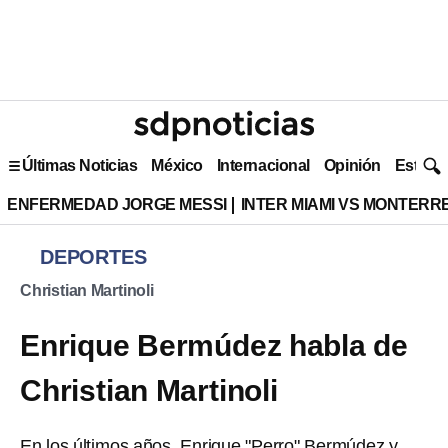
Últimas Noticias
México
Internacional
Opinión
Estilo 
ENFERMEDAD JORGE MESSI
INTER MIAMI VS MONTERR
DEPORTES
Christian Martinoli
Enrique Bermúdez habla de
Christian Martinoli
En los últimos años, Enrique "Perro" Bermúdez y