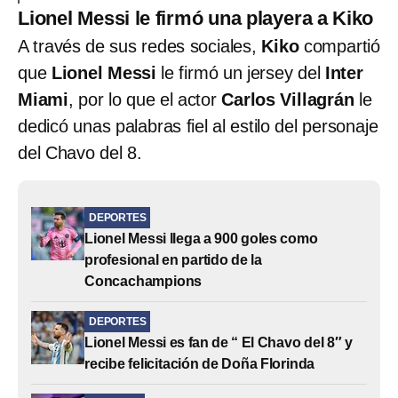
Lionel Messi le firmó una playera a Kiko
A través de sus redes sociales,
Kiko
compartió
que
Lionel Messi
le firmó un jersey del
Inter
Miami
, por lo que el actor
Carlos Villagrán
le
dedicó unas palabras fiel al estilo del personaje
del Chavo del 8.
DEPORTES
Lionel Messi llega a 900 goles como
profesional en partido de la
Concachampions
DEPORTES
Lionel Messi es fan de “ El Chavo del 8″ y
recibe felicitación de Doña Florinda