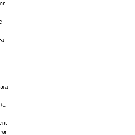
con
e
ea
para
,
to,
ría
rar