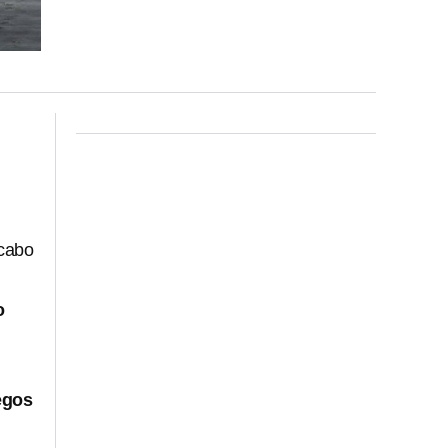
 cabo
o
egos