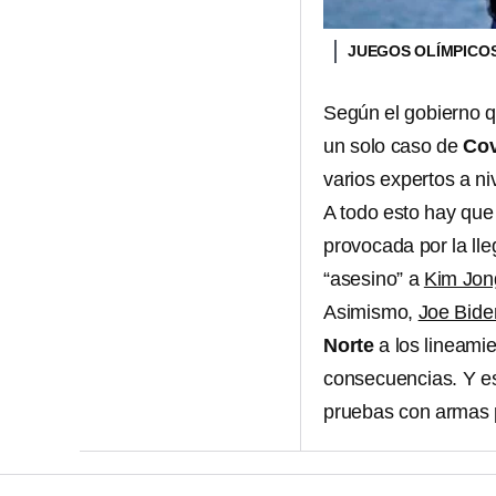
JUEGOS OLÍMPICO
Según el gobierno 
un solo caso de
Cov
varios expertos a ni
A todo esto hay qu
provocada por la ll
“asesino” a
Kim Jon
Asimismo,
Joe Bide
Norte
a los lineami
consecuencias. Y es
pruebas con armas 