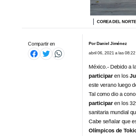
COREA DEL NORT
Por
Daniel Jiménez
Compartir en
abril 06, 2021 a las 08:
México.- Debido a l
participar
en los
Ju
este verano luego d
Tal como dio a cono
participar
en los 32
sanitaria mundial q
Cabe señalar que es
Olímpicos de Toki