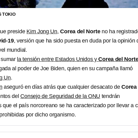
S TOKIO
que preside
Kim Jong Un
,
Corea del Norte
no ha registrad
id-19
, versión que ha sido puesta en duda por la opinión 
vel mundial.
e sumar
la tensión entre Estados Unidos y
Corea del Nort
egada al poder de Joe Biden, quien en su campaña llamó
g Un
.
n
aseguró en días atrás que cualquier desacato de
Corea 
entos del
Consejo de Seguridad de la ONU
tendrán
 que el país norcoreano se ha caracterizado por llevar a 
prohibidas por dicho organismo.