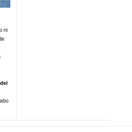
o ni
de
e
del
cabo