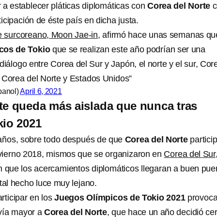
 a establecer pláticas diplomáticas con
Corea del Norte
ticipación de éste país en dicha justa.
e surcoreano, Moon Jae-in
, afirmó hace unas semanas qu
cos de Tokio
que se realizan este año podrían ser una
diálogo entre Corea del Sur y Japón, el norte y el sur, Cor
y Corea del Norte y Estados Unidos”
panol)
April 6, 2021
te queda más aislada que nunca tras
kio 2021
ños, sobre todo después de que
Corea del Norte
partici
nvierno 2018, mismos que se organizaron en
Corea del Sur
n que los acercamientos diplomáticos llegaran a buen puer
 tal hecho luce muy lejano.
rticipar en los
Juegos Olímpicos de Tokio 2021
provoca
vía mayor a
Corea del Norte
, que hace un año decidió cer