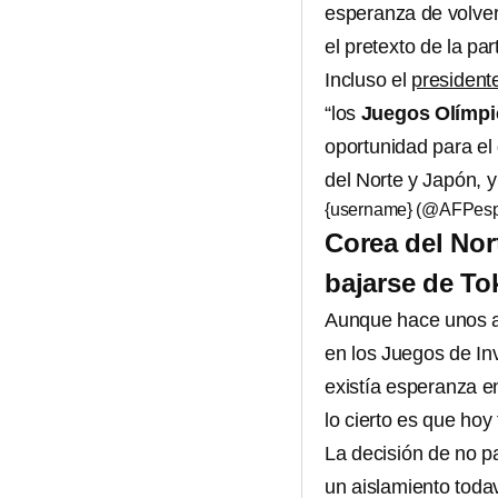
esperanza de volver
el pretexto de la par
Incluso el
president
“los
Juegos Olímpi
oportunidad para el 
del Norte y Japón, 
{username} (@AFPes
Corea del Nor
bajarse de To
Aunque hace unos a
en los Juegos de I
existía esperanza e
lo cierto es que hoy
La decisión de no pa
un aislamiento toda