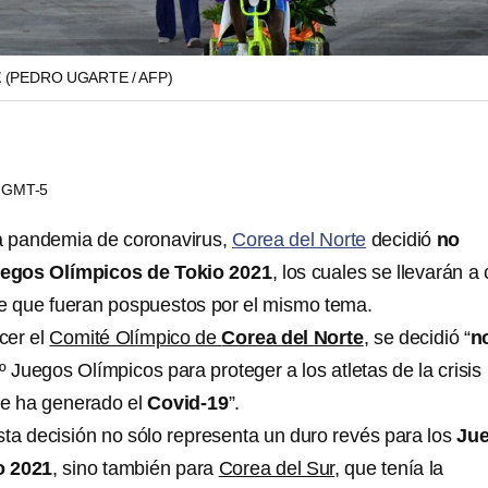
E
(PEDRO UGARTE / AFP)
22 GMT-5
a pandemia de coronavirus,
Corea del Norte
decidió
no
egos Olímpicos de Tokio 2021
, los cuales se llevarán a
e que fueran pospuestos por el mismo tema.
cer el
Comité Olímpico de
Corea del Norte
, se decidió “
n
º Juegos Olímpicos para proteger a los atletas de la crisis
ue ha generado el
Covid-19
”.
ta decisión no sólo representa un duro revés para los
Ju
o 2021
, sino también para
Corea del Sur
, que tenía la