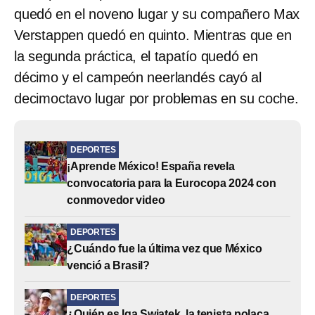
quedó en el noveno lugar y su compañero Max
Verstappen quedó en quinto. Mientras que en
la segunda práctica, el tapatío quedó en
décimo y el campeón neerlandés cayó al
decimoctavo lugar por problemas en su coche.
DEPORTES
¡Aprende México! España revela
convocatoria para la Eurocopa 2024 con
conmovedor video
DEPORTES
¿Cuándo fue la última vez que México
venció a Brasil?
DEPORTES
¿Quién es Iga Swiatek, la tenista polaca