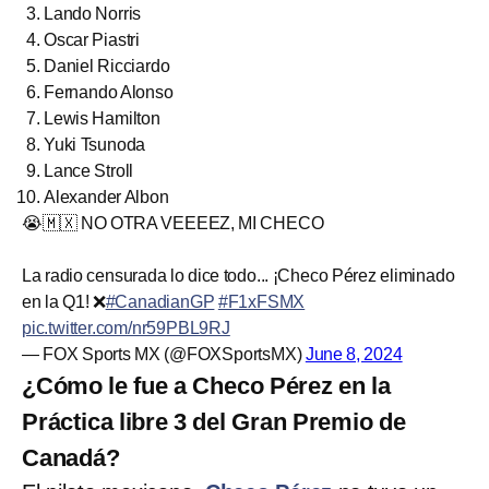
Lando Norris
Oscar Piastri
Daniel Ricciardo
Fernando Alonso
Lewis Hamilton
Yuki Tsunoda
Lance Stroll
Alexander Albon
😭🇲🇽 NO OTRA VEEEEZ, MI CHECO
La radio censurada lo dice todo... ¡Checo Pérez eliminado
en la Q1! ❌
#CanadianGP
#F1xFSMX
pic.twitter.com/nr59PBL9RJ
— FOX Sports MX (@FOXSportsMX)
June 8, 2024
¿Cómo le fue a Checo Pérez en la
Práctica libre 3 del Gran Premio de
Canadá?