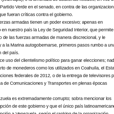
Partido Verde en el senado, en contra de las organizacio
que fueran críticas contra el gobierno.
uerzas armadas tienen un poder excesivo; apenas en
en nuestro país la Ley de Seguridad Interior, que permite
o de las fuerzas armadas de manera discrecional, y le
o y a la Marina autogobernarse, primeros pasos rumbo a un
n del país.
e uso del clientelismo político para ganar elecciones; na
arto de monederos como los utilizados en Coahuila, el Est
ciones federales de 2012, o de la entrega de televisores p
ria de Comunicaciones y Transportes en plenas épocas
ezuela es extremadamente corrupto; sobra mencionar los
pción de este gobierno y que el único país latinoamerican
pción a Venezuela, según el ranking de la organización