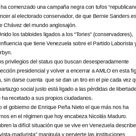
 ha comenzado una campaña negra con tufos “republican
encer al electorado conservador, de que Bernie Sanders es
e Chávez del mundo anglosajón.
nido los tabloides ligados a los “Tories” (conservadores),
influencia que tiene Venezuela sobre el Partido Laborista 
rbyn.
s privilegios del status quo buscan desesperadamente
lección presidencial y volver a encerrar a AMLO en esta fi
ria, sin darse cuenta que se dan un tiro en el pie cada vez 
hartazgo social justo está ligado a las pérdidas de libertad
e ha recetado a sus propios ciudadanos.
o el gobierno de Enrique Peña Nieto el que más nos ha
irnos en el régimen que hoy encabeza Nicolás Maduro.
bren la difícil situación que se vive en Venezuela describ
ista-madurista” manipula y pervierte las instituciones