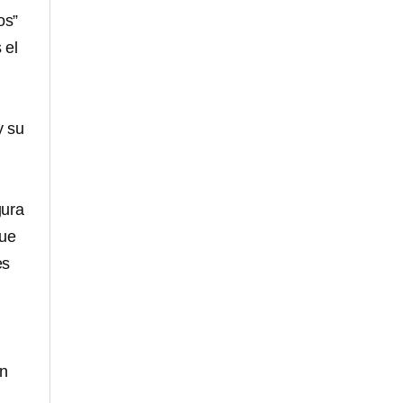
os”
 el
y su
gura
que
es
en