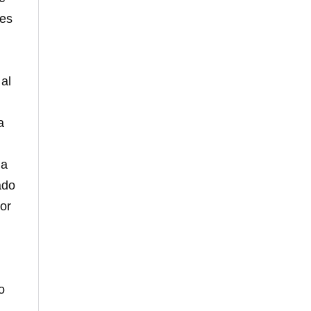
nes
 al
a
da
ado
or
o