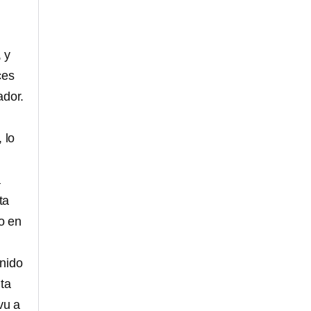
 y
ces
ador.
 lo
a
ta
ño en
enido
ta
vu a