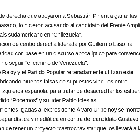
.
 de derecha que apoyaron a Sebastián Piñera a ganar las
pasado, lo hicieron acusando al candidato del Frente Ampl
país sudamericano en “Chilezuela”.
ición de centro derecha liderada por Guillermo Laso ha
ridad con base en un discurso apocalíptico para convenc
 no seguir “el camino de Venezuela”.
Rajoy y el Partido Popular reiteradamente utilizan este
fabricando pruebas falsas de supuestos vínculos entre
izquierda española, para tratar de desacreditar los esfue
rtido “Podemos” y su líder Pablo Iglesias.
rrientes ligadas al expresidente Álvaro Uribe hoy se mont
agandística y mediática en contra del candidato Gustavo
n de tener un proyecto “castrochavista” que los llevará a l