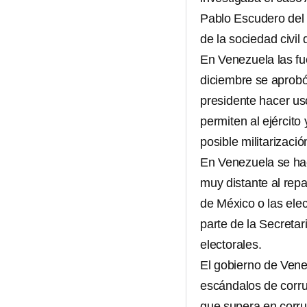
Pablo Escudero del 
de la sociedad civil 
En Venezuela las f
diciembre se aprobó 
presidente hacer us
permiten al ejércit
posible militarizació
En Venezuela se hac
muy distante al rep
de México o las elec
parte de la Secreta
electorales.
El gobierno de Ven
escándalos de corru
que supera en corru