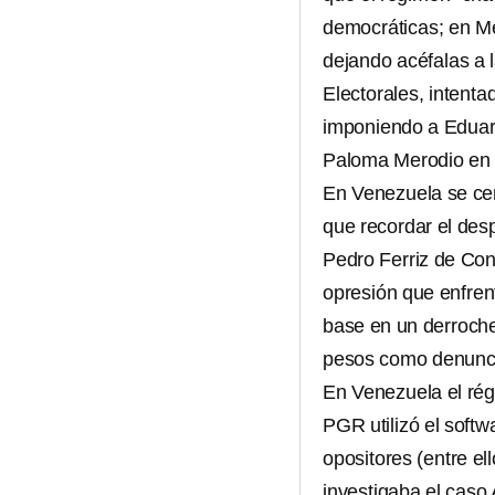
democráticas; en M
dejando acéfalas a l
Electorales, intent
imponiendo a Eduar
Paloma Merodio en 
En Venezuela se ce
que recordar el desp
Pedro Ferriz de Con
opresión que enfrent
base en un derroche 
pesos como denunci
En Venezuela el rég
PGR utilizó el softw
opositores (entre el
investigaba el caso 