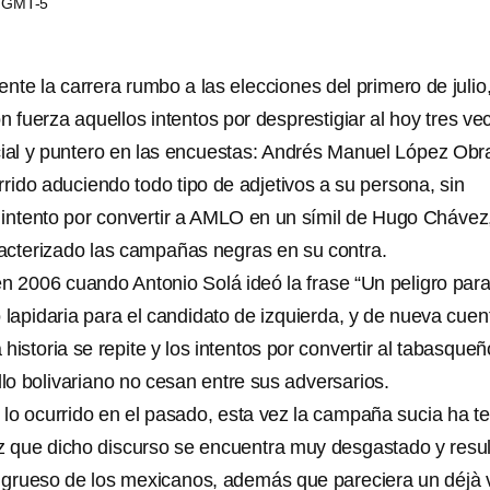
31 GMT-5
nte la carrera rumbo a las elecciones del primero de julio,
n fuerza aquellos intentos por desprestigiar al hoy tres ve
ial y puntero en las encuestas: Andrés Manuel López Obr
rrido aduciendo todo tipo de adjetivos a su persona, sin
 intento por convertir a AMLO en un símil de Hugo Chávez,
acterizado las campañas negras en su contra.
en 2006 cuando Antonio Solá ideó la frase “Un peligro par
 lapidaria para el candidato de izquierda, y de nueva cuen
 historia se repite y los intentos por convertir al tabasque
llo bolivariano no cesan entre sus adversarios.
 lo ocurrido en el pasado, esta vez la campaña sucia ha t
z que dicho discurso se encuentra muy desgastado y resul
l grueso de los mexicanos, además que pareciera un déjà 