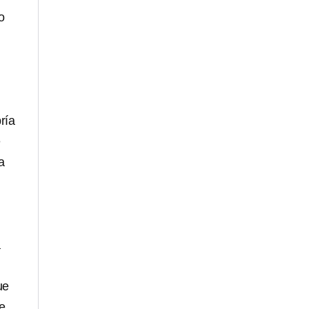
o
ría
e
a
a
ue
e