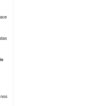
hace
odas
lo
e nos