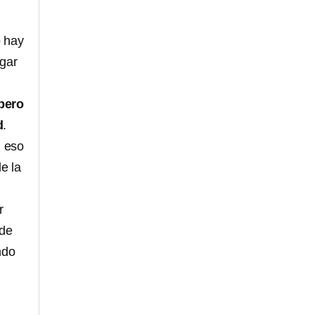
o hay
ugar
 pero
d
.
n eso
e la
r
 de
ndo