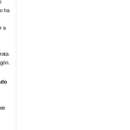
o
lo ha
r a
rata
agón.
ado
nte