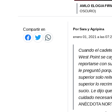
AMLO ELOGIA FIR
OSCURO)
Por
Sara y Agripina
Compartir en
enero 01, 2021 a las 07
Cuando el cadete
West Point se ca
reportarse con su 
le preguntó porqu
superior solo rei
superior lo recri
sucio. Le dijo qu
cuidado necesari
ANÉCDOTA NOR