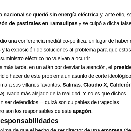
io nacional se quedó sin energía eléctrica
y, ante ello, s
ón de pastizales en Tamaulipas
y se culpó a dicha fals
.
dio una conferencia mediático-política, en lugar de haber
s y la exposición de soluciones al problema para que estas
suministro eléctrico no vuelvan a ocurrir.
 más tarde, en un afán por desviar la atención, el
presid
idió hacer de este problema un asunto de corte ideológic
ama a sus villanos favoritos:
Salinas, Claudio X, Calderón
a
). Nada más alejado de la realidad. Y no es que dichos
n ser defendidos —quizá son culpables de tragedias
no son los responsables de este
apagón
.
responsabilidades
áxima de que el hecho de ser director de una
empresa
(d