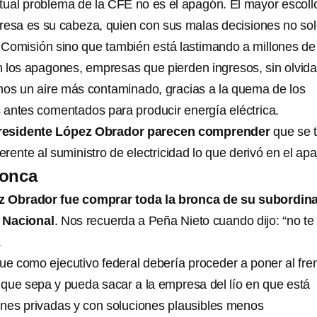
ctual problema de la CFE no es el apagón. El mayor escoll
resa es su cabeza, quien con sus malas decisiones no so
Comisión sino que también está lastimando a millones de
 los apagones, empresas que pierden ingresos, sin olvida
mos un aire más contaminado, gracias a la quema de los
s antes comentados para producir energía eléctrica.
l presidente López Obrador parecen comprender
que se t
herente al suministro de electricidad lo que derivó en el ap
ronca
ez Obrador fue comprar toda la bronca de su subordin
o Nacional
. Nos recuerda a Peña Nieto cuando dijo: “no te
.
e como ejecutivo federal debería proceder a poner al fre
 que sepa y pueda sacar a la empresa del lío en que está
ones privadas y con soluciones plausibles menos