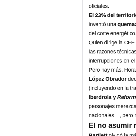
oficiales.
El 23% del territor
inventó una
quemaz
del corte energético
Quien dirige la CFE 
las razones técnica
interrupciones en el 
Pero hay más. Horas
López Obrador
dec
(incluyendo en la tr
Iberdrola y
Reform
personajes merezca
nacionales—, pero 
El no asumir 
Bartlett
olvidó la m