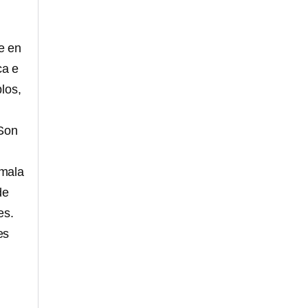
e en
ca e
los,
 Son
 mala
de
es.
es