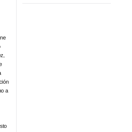
ene
o
z,
e
a
ción
mo a
sto