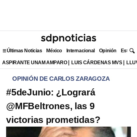
Últimas Noticias
México
Internacional
Opinión
Estilo 
ASPIRANTE UNAM AMPARO
LUIS CÁRDENAS MVS
LLU
OPINIÓN DE CARLOS ZARAGOZA
#5deJunio: ¿Logrará
@MFBeltrones, las 9
victorias prometidas?