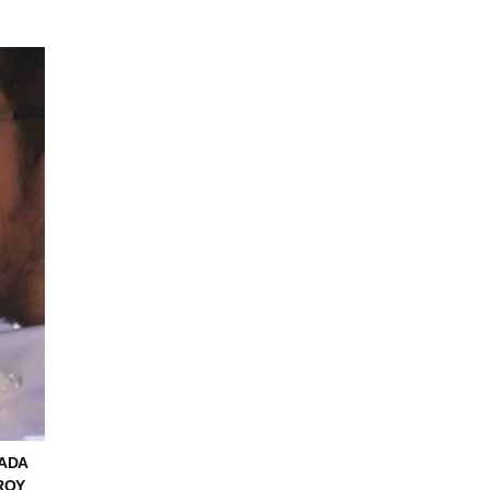
DADA
ROY