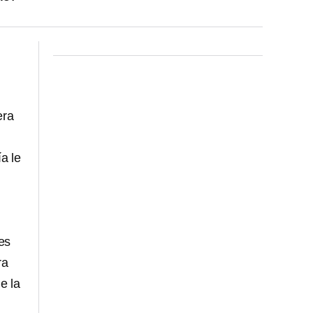
era
a le
es
ra
e la