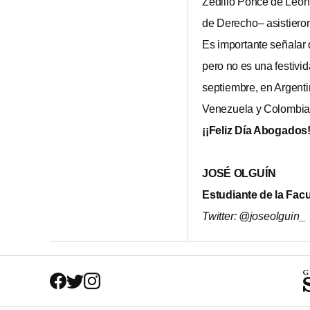
Zedillo Ponce de León,
de Derecho– asistieron 
Es importante señalar 
pero no es una festivi
septiembre, en Argenti
Venezuela y Colombia 
¡¡Feliz Día Abogados!
JOSÉ OLGUÍN
Estudiante de la Fa
Twitter: @joseolguin_