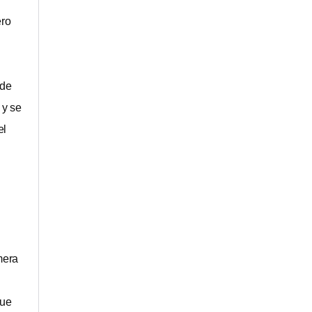
ero
 de
 y se
el
mera
que