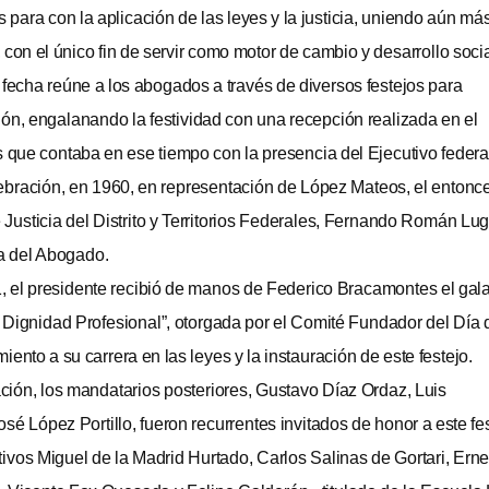
para con la aplicación de las leyes y la justicia, uniendo aún más
con el único fin de servir como motor de cambio y desarrollo socia
 fecha reúne a los abogados a través de diversos festejos para
n, engalanando la festividad con una recepción realizada en el
s que contaba en ese tiempo con la presencia del Ejecutivo federa
ebración, en 1960, en representación de López Mateos, el entonc
Justicia del Distrito y Territorios Federales, Fernando Román Lug
ía del Abogado.
1, el presidente recibió de manos de Federico Bracamontes el gal
 Dignidad Profesional”, otorgada por el Comité Fundador del Día 
nto a su carrera en las leyes y la instauración de este festejo.
ración, los mandatarios posteriores, Gustavo Díaz Ordaz, Luis
sé López Portillo, fueron recurrentes invitados de honor a este fes
tivos Miguel de la Madrid Hurtado, Carlos Salinas de Gortari, Ern