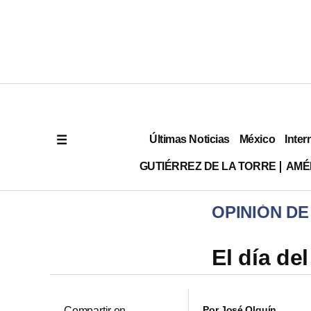
Últimas Noticias
México
Inter
GUTIÉRREZ DE LA TORRE
AMÉ
OPINIÓN DE
El día de
Por
José Olguín
Compartir en