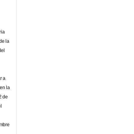
ria
 de la
del
r a
en la
2 de
l
embre