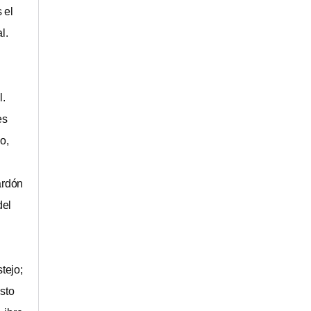
 el
l.
l.
es
o,
ardón
del
tejo;
esto