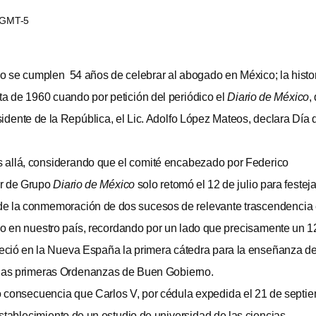
2 GMT-5
o se cumplen 54 años de celebrar al abogado en México; la histo
ta de 1960 cuando por petición del periódico el
Diario de México
,
esidente de la República, el Lic. Adolfo López Mateos, declara Día 
s allá, considerando que el comité encabezado por Federico
r de Grupo
Diario de México
solo retomó el 12 de julio para festeja
 de la conmemoración de dos sucesos de relevante trascendencia 
 en nuestro país, recordando por un lado que precisamente un 1
leció en la Nueva España la primera cátedra para la enseñanza de
 las primeras Ordenanzas de Buen Gobierno.
 consecuencia que Carlos V, por cédula expedida el 21 de septi
stablecimiento de un estudio de universidad de las ciencias,