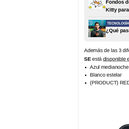
Fondos de
Kitty par
TECNOLOGÍ
¿Qué pasó
Además de las 3 di
SE
está
disponible 
Azul medianoche
Blanco estelar
(PRODUCT) RE