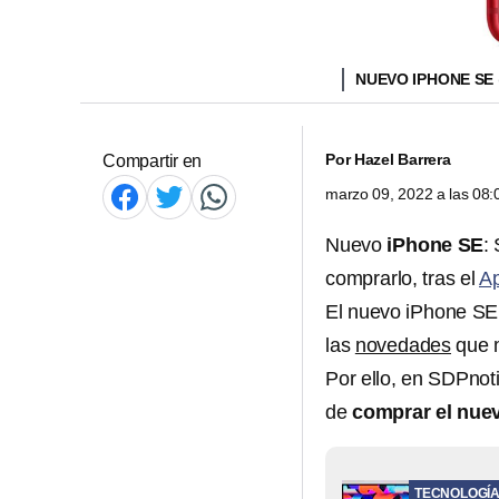
NUEVO IPHONE SE
Por
Hazel Barrera
Compartir en
marzo 09, 2022 a las 08
Nuevo
iPhone SE
:
comprarlo, tras el
Ap
El nuevo iPhone SE 
las
novedades
que m
Por ello, en SDPnoti
de
comprar el nue
TECNOLOGÍ