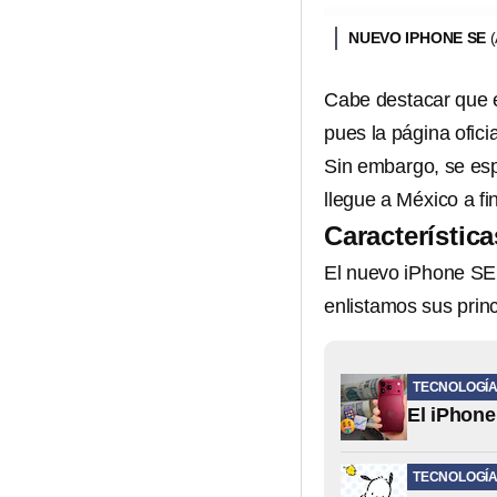
NUEVO IPHONE SE
Cabe destacar que 
pues la página ofici
Sin embargo, se es
llegue a México a f
Característic
El nuevo iPhone S
enlistamos sus princ
TECNOLOGÍ
El iPhone
TECNOLOGÍ