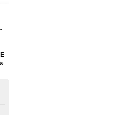
”.
SE
te