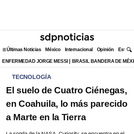
Últimas Noticias
México
Internacional
Opinión
Estilo 
ENFERMEDAD JORGE MESSI
BRASIL BANDERA DE MÉX
TECNOLOGÍA
El suelo de Cuatro Ciénegas,
en Coahuila, lo más parecido
a Marte en la Tierra
La sonda de la NASA, Curiosity, se encuentra en el