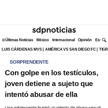
Últimas Noticias
México
Internacional
Opinión
Estilo 
LUIS CÁRDENAS MVS
AMÉRICA VS SAN DIEGO FC
TIG
SORPRENDENTE
Con golpe en los testículos,
joven detiene a sujeto que
intentó abusar de ella
Una adolescente frustró un intento de abuso sexual