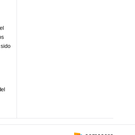
el
os
 sido
del