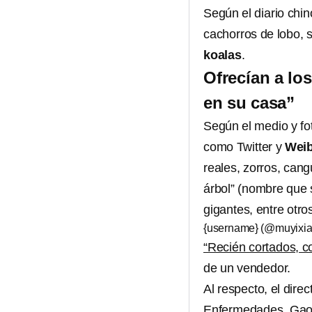
Según el diario chin
cachorros de lobo, 
koalas
.
Ofrecían a lo
en su casa”
Según el medio y fot
como Twitter y
Wei
reales, zorros, can
árbol” (nombre que s
gigantes, entre otro
{username} (@muyixi
“Recién cortados, c
de un vendedor.
Al respecto, el dire
Enfermedades, Gao F