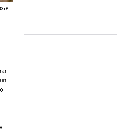
TO
(PI
eran
 un
to
e