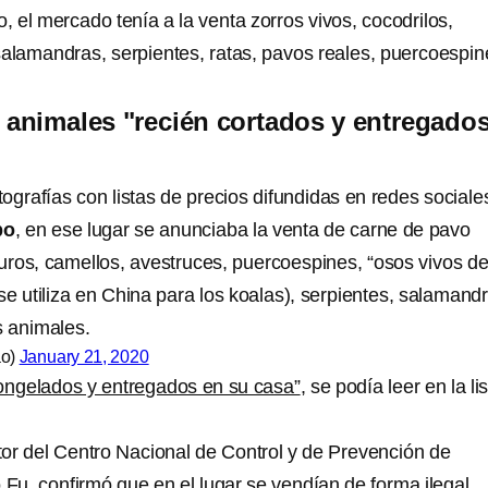
o, el mercado tenía a la venta zorros vivos, cocodrilos,
salamandras, serpientes, ratas, pavos reales, puercoespin
s animales "recién cortados y entregado
ografías con listas de precios difundidas en redes sociale
bo
, en ese lugar se anunciaba la venta de carne de pavo
guros, camellos, avestruces, puercoespines, “osos vivos d
e utiliza en China para los koalas), serpientes, salamand
s animales.
ao)
January 21, 2020
ongelados y entregados en su casa”
, se podía leer en la li
ctor del Centro Nacional de Control y de Prevención de
u, confirmó que en el lugar se vendían de forma ilegal