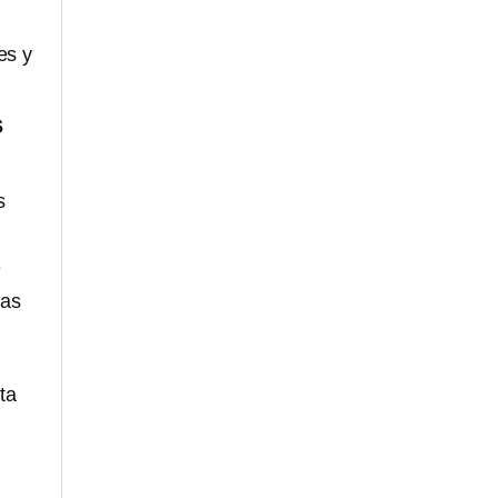
es y
s
s
e
ras
sta