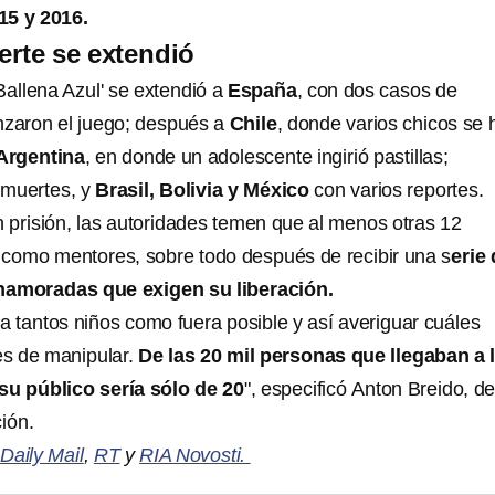
15 y 2016.
erte se extendió
Ballena Azul' se extendió a
España
, con dos casos de
aron el juego; después a
Chile
, donde varios chicos se 
Argentina
, en donde un adolescente ingirió pastillas;
s muertes, y
Brasil, Bolivia y México
con varios reportes.
 prisión, las autoridades temen que al menos otras 12
como mentores, sobre todo después de recibir una s
erie
namoradas que exigen su liberación.
 a tantos niños como fuera posible y así averiguar cuáles
les de manipular.
De las 20 mil personas que llegaban a 
su público sería sólo de 20
", especificó Anton Breido, de
ción.
e
Daily Mail
,
RT
y
RIA Novosti.