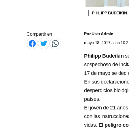
PHILIPP BUDEIKIN.
Por
User Admin
Compartir en
mayo 18, 2017 a las 10:
Philipp Budeikin
se
sospechoso de incita
17 de mayo se decla
En sus declaracione
desperdicios biológ
países.
El joven de 21 años 
con las instruccione
vidas.
El peligro c