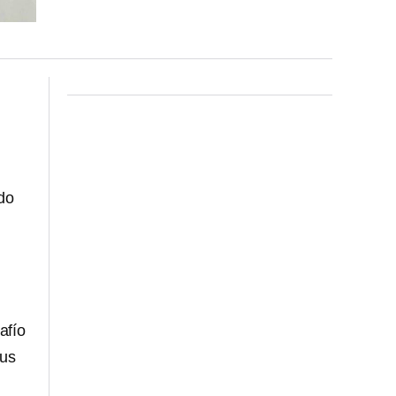
ado
afío
sus