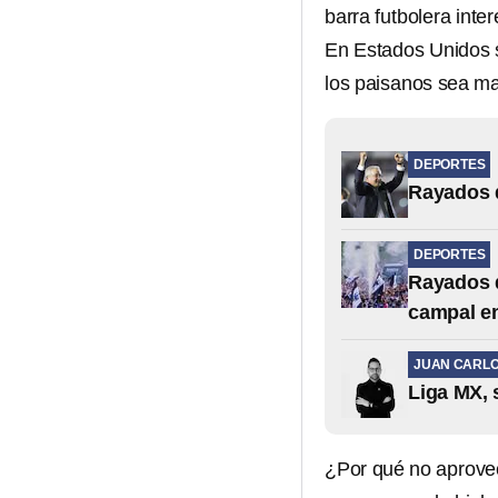
barra futbolera int
En Estados Unidos s
los paisanos sea ma
DEPORTES
Rayados d
DEPORTES
Rayados d
campal en
JUAN CARLO
Liga MX, 
¿Por qué no aprovec