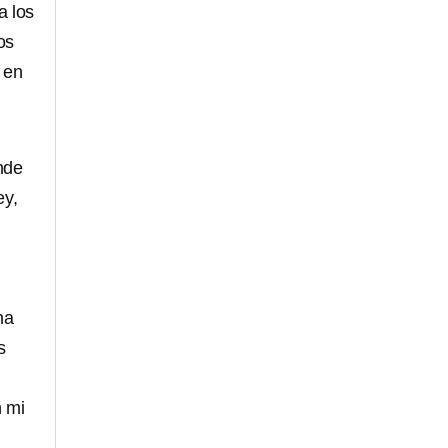
a los
os
 en
nde
ey,
na
s
n mi