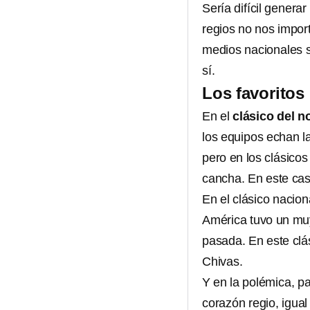
Sería difícil genera
regios no nos import
medios nacionales s
sí.
Los favoritos
En el
clásico del n
los equipos echan la
pero en los clásico
cancha. En este cas
En el clásico nacion
América tuvo un muy
pasada. En este clá
Chivas.
Y en la polémica, p
corazón regio, igual