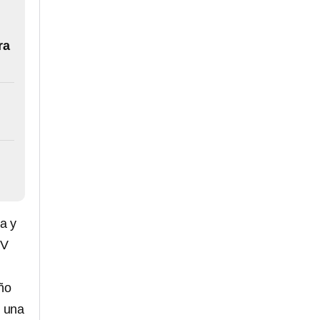
ra
a y
TV
ño
r una