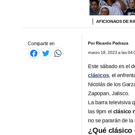
AFICIONAOS DE R
Por
Ricardo Pedraza
Compartir en
marzo 18, 2023 a las 04
Este sábado es el d
clásicos
, el enfren
Nicolás de los Garz
Zapopan, Jalisco.
La barra televisiva 
las 9pm el
clásico 
no se pararán de la 
¿Qué clásico