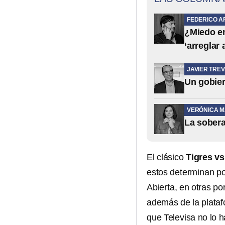
FEDERICO A
¿Miedo em
‘arreglar
JAVIER TREV
Un gobier
VERÓNICA 
La sobera
El clásico
Tigres v
estos determinan po
Abierta, en otras p
además de la plataf
que Televisa no lo 