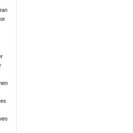
ran
por
er
r
chen
 es
 veo