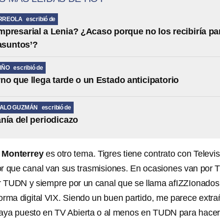
RREOLA
escribió de
presarial a Lenia? ¿Acaso porque no los recibiría pa
 asuntos’?
IÑO
escribió de
no que llega tarde o un Estado anticipatorio
MALO GUZMÁN
escribió de
nía del periodicazo
s Monterrey
es otro tema. Tigres tiene contrato con Televis
r que canal van sus trasmisiones. En ocasiones van por 
or TUDN y siempre por un canal que se llama afIZZIonados
orma digital VIX. Siendo un buen partido, me parece extra
haya puesto en TV Abierta o al menos en TUDN para hace