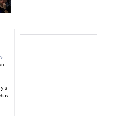
os
an
 y a
uchos