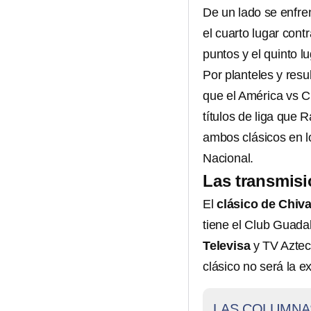
De un lado se enfren
el cuarto lugar cont
puntos y el quinto l
Por planteles y resu
que el América vs C
títulos de liga que 
ambos clásicos en l
Nacional.
Las transmis
El
clásico de Chiv
tiene el Club Guadal
Televisa
y TV Aztec
clásico no será la e
LAS COLUMNA