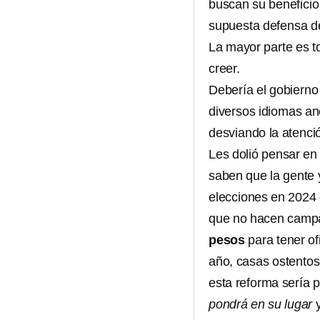
buscan su beneficio 
supuesta defensa de
La mayor parte es t
creer.
Debería el gobierno
diversos idiomas anc
desviando la atenci
Les dolió pensar en
saben que la gente 
elecciones en 2024 q
que no hacen campa
pesos
para tener of
año, casas ostentosa
esta reforma sería pa
pondrá en su lugar
y