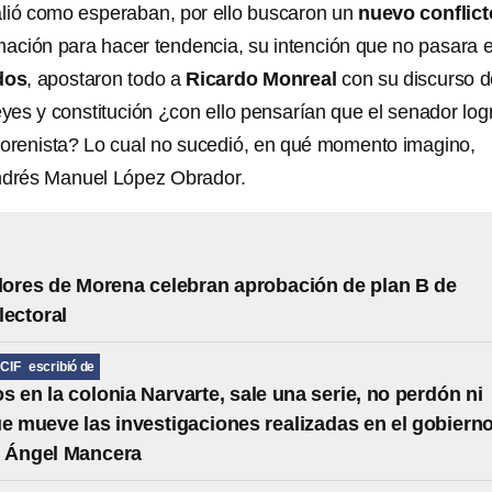
alió como esperaban, por ello buscaron un
nuevo conflict
mación para hacer tendencia, su intención que no pasara e
dos
, apostaron todo a
Ricardo Monreal
con su discurso 
eyes y constitución ¿con ello pensarían que el senador log
morenista? Lo cual no sucedió, en qué momento imagino,
drés Manuel López Obrador.
ores de Morena celebran aprobación de plan B de
lectoral
CIF
escribió de
s en la colonia Narvarte, sale una serie, no perdón ni
ue mueve las investigaciones realizadas en el gobiern
l Ángel Mancera