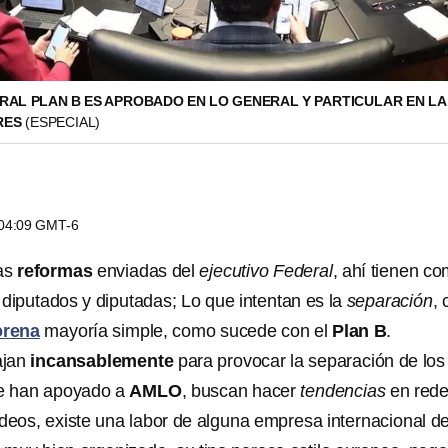
AL PLAN B ES APROBADO EN LO GENERAL Y PARTICULAR EN LA
RES
(ESPECIAL)
s 04:09 GMT-6
las
reformas
enviadas del
ejecutivo Federal
, ahí tienen c
 diputados y diputadas; Lo que intentan es la
separación
, 
rena
mayoría simple, como sucede con el
Plan B
.
ajan
incansablemente
para provocar la separación de los
ue han apoyado a
AMLO
, buscan hacer
tendencias
en red
videos, existe una labor de alguna empresa internacional d