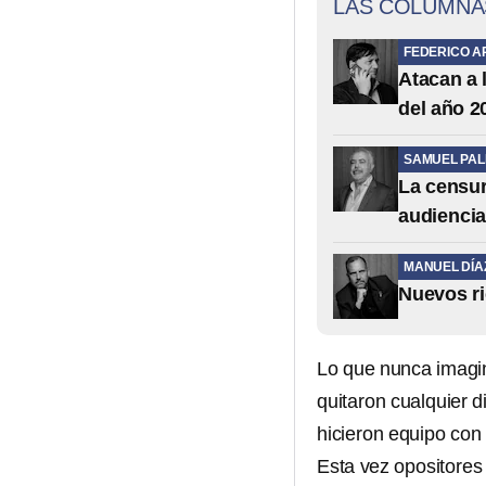
LAS COLUMNA
FEDERICO A
Atacan a 
del año 2
SAMUEL PA
La censur
audienci
MANUEL DÍA
Nuevos ri
Lo que nunca imagi
quitaron cualquier d
hicieron equipo con
Esta vez opositores