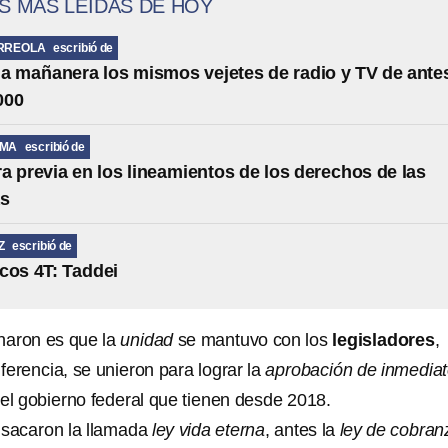
S MÁS LEÍDAS DE HOY
RREOLA
escribió de
la mañanera los mismos vejetes de radio y TV de ante
000
LMA
escribió de
a previa en los lineamientos de los derechos de las
as
Z
escribió de
cos 4T: Taddei
naron es que la
unidad
se mantuvo con los
legisladores
,
iferencia, se unieron para lograr la
aprobación de inmedia
 el gobierno federal que tienen desde 2018.
 sacaron la llamada
ley vida eterna
, antes la
ley de cobran