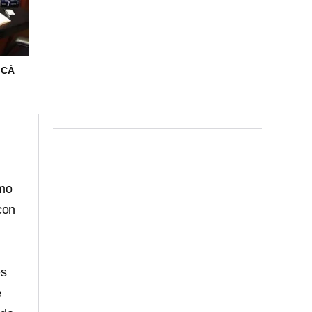
 CÁ
omo
con
es
e