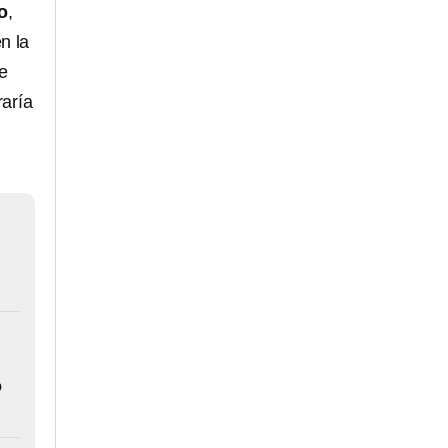
o
,
n la
de
raría
o