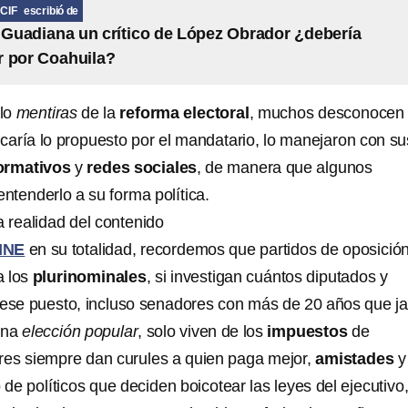
CIF
escribió de
Guadiana un crítico de López Obrador ¿debería
r por Coahuila?
olo
mentiras
de la
reforma electoral
, muchos desconocen
icaría lo propuesto por el mandatario, lo manejaron con su
ormativos
y
redes sociales
, de manera que algunos
tenderlo a su forma política.
a realidad del contenido
INE
en su totalidad, recordemos que partidos de oposició
a los
plurinominales
, si investigan cuántos diputados y
 ese puesto, incluso senadores con más de 20 años que 
una
elección popular
, solo viven de los
impuestos
de
eres siempre dan curules a quien paga mejor,
amistades
y
o de políticos que deciden boicotear las leyes del ejecutivo