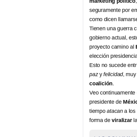
marketing político
seguramente por empr
como dicen llamars
Tienen una guerra c
gobierno actual, es
proyecto camino al
elección presidenci
Esto no sucede entre
paz
y
felicidad
, muy
coalición
.
Veo continuamente
presidente de
Méxi
tiempo
atacan
a los
forma de
viralizar
l