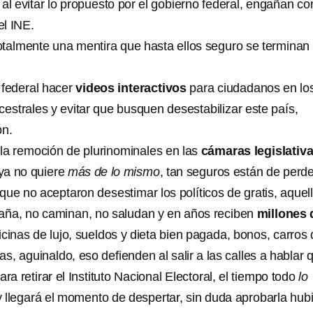
al evitar lo propuesto por el gobierno federal, engañan co
l INE.
otalmente una mentira que hasta ellos seguro se terminan
 federal hacer
videos interactivos
para ciudadanos en lo
estrales y evitar que busquen desestabilizar este país,
ón.
 la remoción de plurinominales en las
cámaras legislativ
ya no quiere
más de lo mismo
, tan seguros están de perde
ue no aceptaron desestimar los políticos de gratis, aquel
ña, no caminan, no saludan y en años reciben
millones 
icinas de lujo, sueldos y dieta bien pagada, bonos, carros 
s, aguinaldo, eso defienden al salir a las calles a hablar 
ra retirar el Instituto Nacional Electoral, el tiempo todo
lo
 llegará el momento de despertar, sin duda aprobarla hub