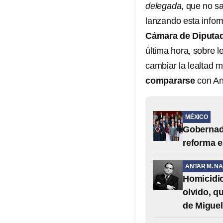
delegada
, que no s
lanzando esta infor
Cámara de Diputa
última hora, sobre l
cambiar la lealtad 
compararse
con An
MÉXICO
Gobernad
reforma e
ANTAR M. NA
Homicidio
olvido, q
de Migue