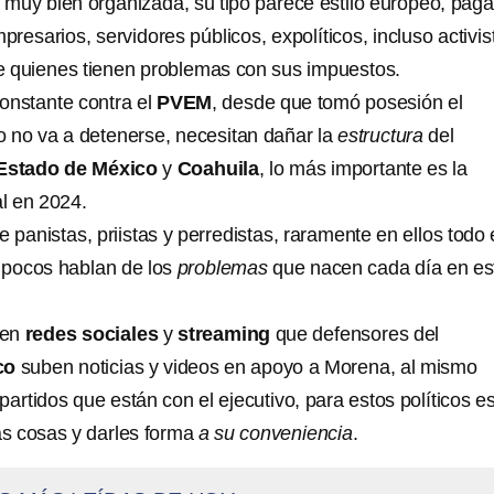
, muy bien organizada, su tipo parece estilo europeo, pag
esarios, servidores públicos, expolíticos, incluso activis
e quienes tienen problemas con sus impuestos.
onstante contra el
PVEM
, desde que tomó posesión el
to no va a detenerse, necesitan dañar la
estructura
del
Estado de
México
y
Coahuila
, lo más importante es la
al en 2024.
 panistas, priistas y perredistas, raramente en ellos todo 
 pocos hablan de los
problemas
que nacen cada día en es
 en
redes sociales
y
streaming
que defensores del
co
suben noticias y videos en apoyo a Morena, al mismo
 partidos que están con el ejecutivo, para estos políticos es
as cosas y darles forma
a su conveniencia
.