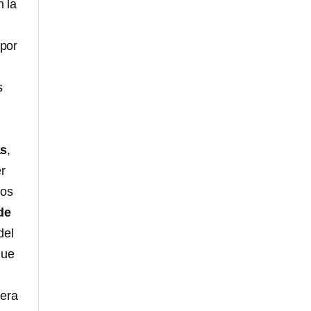
n la
 por
s
as
,
r
los
de
del
que
iera