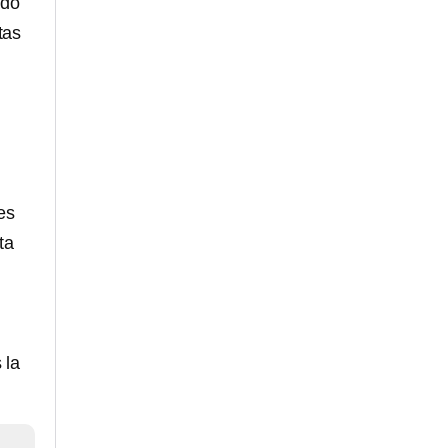
ado
tas
es
ta
 la