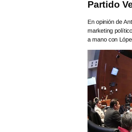
Partido V
En opinión de An
marketing polític
a mano con Lópe