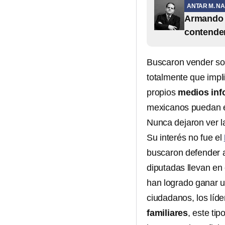
ANTAR M. NA
Armando 
contende
Buscaron vender s
totalmente que impl
propios
medios inf
mexicanos puedan en
Nunca dejaron ver l
Su interés no fue el
buscaron defender 
diputadas llevan en
han logrado ganar 
ciudadanos, los líd
familiares
, este tip