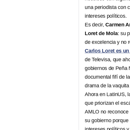
una periodista con 
intereses políticos.
Es decir,
Carmen Ar
Loret de Mola
: su 
de excelencia y no r
Carlos Loret es u
de Televisa, que aho
gobiernos de Peña N
documental fifí de l
drama de la vaquita
Ahora en LatinUS, la
que priorizan el esc
AMLO no reconoce a 
su gobierno porque 
intereses políticos