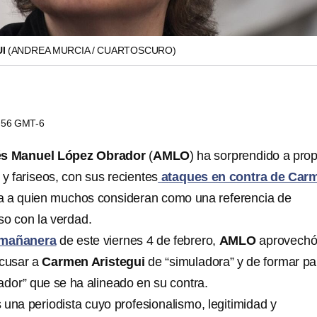
UI
(ANDREA MURCIA / CUARTOSCURO)
8:56 GMT-6
s Manuel López Obrador
(
AMLO
) ha sorprendido a prop
 y fariseos, con sus recientes
ataques en contra de Car
sta a quien muchos consideran como una referencia de
o con la verdad.
 mañanera
de este viernes 4 de febrero,
AMLO
aprovechó
acusar a
Carmen Aristegui
de “simuladora” y de formar pa
ador” que se ha alineado en su contra.
 una periodista cuyo profesionalismo, legitimidad y