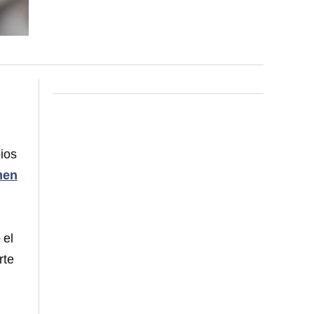
ios
men
 el
rte