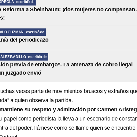
RREOLA
escribió de
de Reforma a Sheinbaum: ¡dos mujeres no compensan 
s!
MALO GUZMÁN
escribió de
nía del periodicazo
ÁLEZ BADILLO
escribió de
ción previa de embargo”. La amenaza de cobro ilegal
ún juzgado envió
 muchas veces parte de movimientos bruscos y extraños qu
da” a quien observa la partida.
antiene su respeto y admiración por Carmen Aristeg
u papel como periodista la lleva a un escenario de consta
ntra del poder, llámese como se llame quien se encuentre 