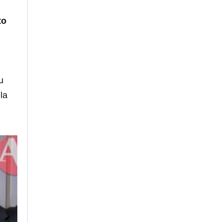
to
u
la