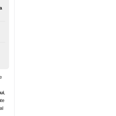
a
e
ui
,
nte
al