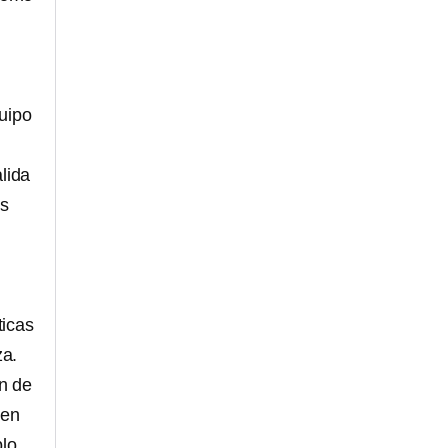
quipo
lida
os
ticas
za.
n de
ven
lo.