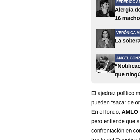
FEDERICO A
Alergia 
16 macho
VERÓNICA 
La sobera
ANGEL GONZ
“Notifica
que ning
El ajedrez político
pueden “sacar de on
En el fondo,
AMLO m
pero entiende que s
confrontación en co