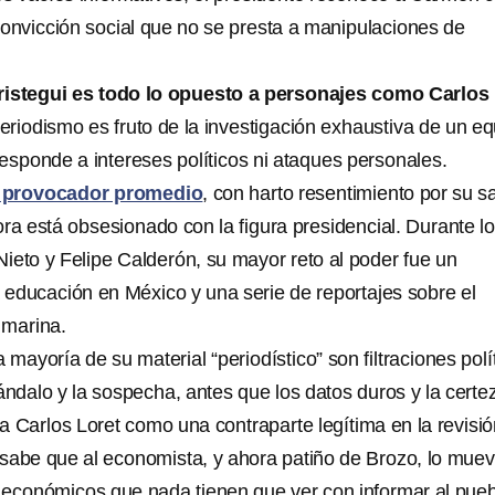
convicción social que no se presta a manipulaciones de
istegui es todo lo opuesto a personajes como Carlos
periodismo es fruto de la investigación exhaustiva de un e
esponde a intereses políticos ni ataques personales.
n provocador promedio
, con harto resentimiento por su sa
ra está obsesionado con la figura presidencial. Durante l
ieto y Felipe Calderón, su mayor reto al poder fue un
a educación en México y una serie de reportajes sobre el
 marina.
 mayoría de su material “periodístico” son filtraciones polí
ándalo y la sospecha, antes que los datos duros y la certe
Carlos Loret como una contraparte legítima en la revisió
sabe que al economista, y ahora patiño de Brozo, lo mue
 y económicos que nada tienen que ver con informar al pueb