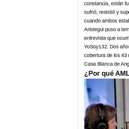
constancia, están fue
sufrió, resistió y s
cuando ambos estaba
Aristegui puso a te
entrevista que ocur
YoSoy132. Dos años 
cobertura de los 43 
Casa Blanca de Angé
¿Por qué AML