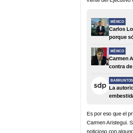
frente del Ejecutivo
MÉXICO
Carlos Lo
porque só
MÉXICO
Carmen Ar
contra de
BARRUNTOS 
La autori
embestida
Es por eso que el p
Carmen Aristegui. S
noticioso con algun