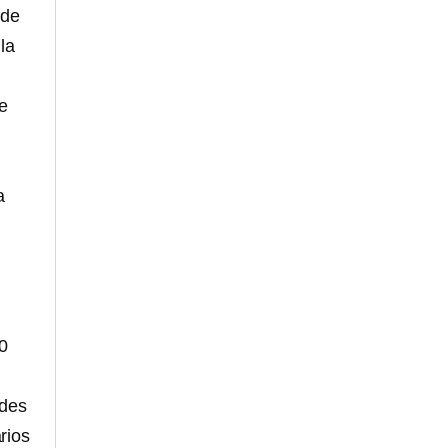
 de
la
e
a
20
ades
rios