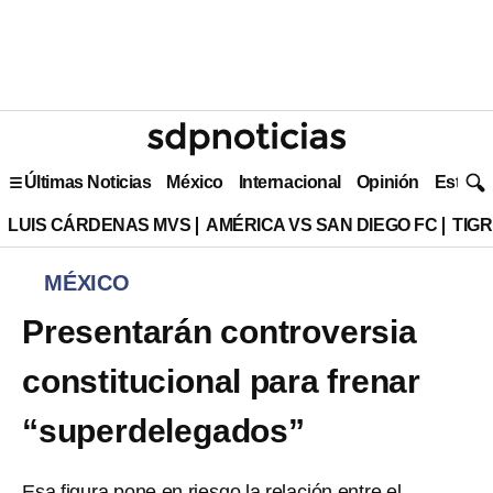
Últimas Noticias
México
Internacional
Opinión
Estilo 
LUIS CÁRDENAS MVS
AMÉRICA VS SAN DIEGO FC
TIG
MÉXICO
Presentarán controversia
constitucional para frenar
“superdelegados”
Esa figura pone en riesgo la relación entre el