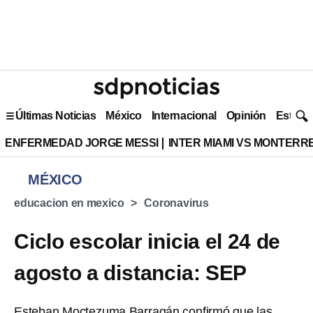
Últimas Noticias
México
Internacional
Opinión
Estilo 
ENFERMEDAD JORGE MESSI
INTER MIAMI VS MONTERR
MÉXICO
educacion en mexico
Coronavirus
Ciclo escolar inicia el 24 de
agosto a distancia: SEP
Esteban Moctezuma Barragán confirmó que las