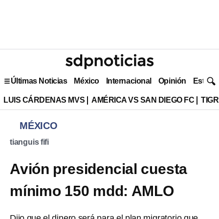
Últimas Noticias
México
Internacional
Opinión
Estilo 
LUIS CÁRDENAS MVS
AMÉRICA VS SAN DIEGO FC
TIG
MÉXICO
tianguis fifi
Avión presidencial cuesta
mínimo 150 mdd: AMLO
Dijo que el dinero será para el plan migratorio que