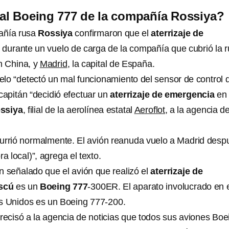
al Boeing 777 de la compañía Rossiya?
añía rusa
Rossiya
confirmaron que el
aterrizaje de
 durante un vuelo de carga de la compañía que cubrió la r
n China, y
Madrid
, la capital de España.
uelo “detectó un mal funcionamiento del sensor de control 
l capitán “decidió efectuar un
aterrizaje de emergencia
en
ssiya
, filial de la aerolínea estatal
Aeroflot
, a la agencia d
urrió normalmente. El avión reanuda vuelo a Madrid desp
ra local)”, agrega el texto.
n señalado que el avión que realizó el
aterrizaje de
scú
es un
Boeing 777
-300ER. El aparato involucrado en 
s Unidos es un Boeing 777-200.
recisó a la agencia de noticias que todos sus aviones Boe