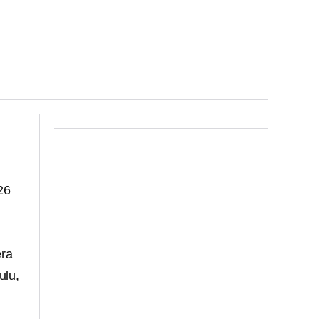
26
era
ulu,