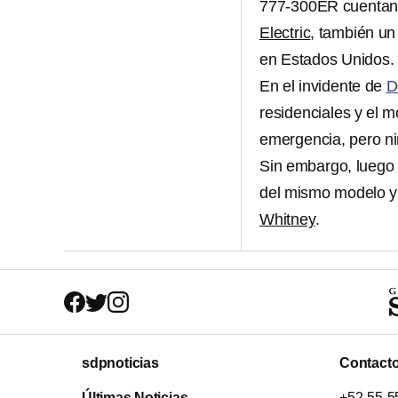
777-300ER cuentan
Electric
, también un
en Estados Unidos.
En el invidente de
D
residenciales y el m
emergencia, pero nin
Sin embargo, luego 
del mismo modelo 
Whitney
.
sdpnoticias
Contact
Últimas Noticias
+52-55-5