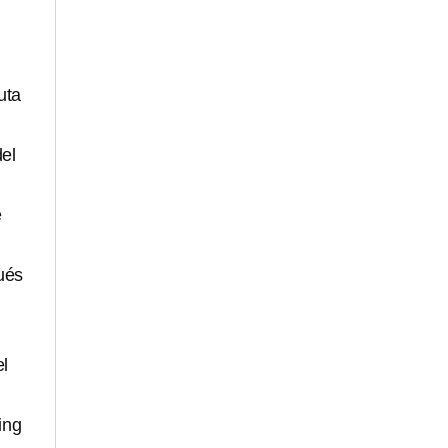
uta
del
e
ués
el
ing