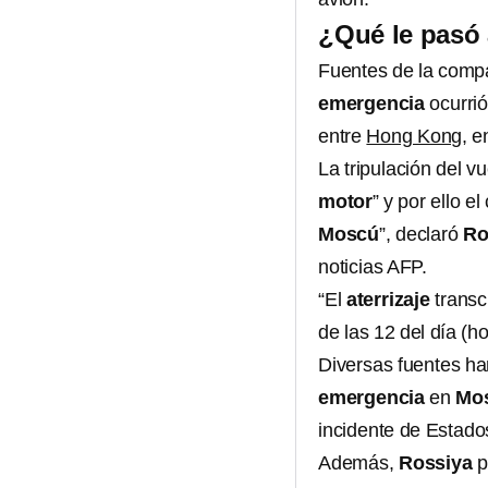
¿Qué le pasó 
Fuentes de la comp
emergencia
ocurrió
entre
Hong Kong
, e
La tripulación del v
motor
” y por ello e
Moscú
”, declaró
Ro
noticias AFP.
“El
aterrizaje
transc
de las 12 del día (ho
Diversas fuentes ha
emergencia
en
Mo
incidente de Estado
Además,
Rossiya
p