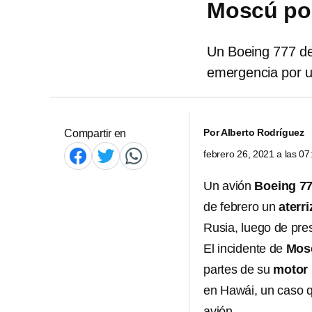
Moscú por
Un Boeing 777 de 
emergencia por u
Por
Alberto Rodríguez
Compartir en
febrero 26, 2021 a las 0
Un avión
Boeing 7
de febrero un
aterr
Rusia, luego de pre
El incidente de
Mos
partes de su
motor
en Hawái, un caso q
avión.