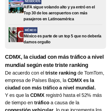
NEGOCIOS
AIFA sigue volando alto y ya entró en el
Top 30 de los aeropuertos con más
pasajeros en Latinoamérica
MÉXICO
México es parte de un top 5 que no debería
darnos orgullo
CDMX, la ciudad con más tráfico a nivel
mundial según este triste ranking
De acuerdo con el
triste ranking
de TomTom,
empresa de Países Bajos, la
CDMX es la
ciudad con más tráfico a nivel mundial.
Y es que la
CDMX
registró hasta el 52% más
de tiempo en
tráfico
a causa de la
congestión vehicular,
lo que incrementa los