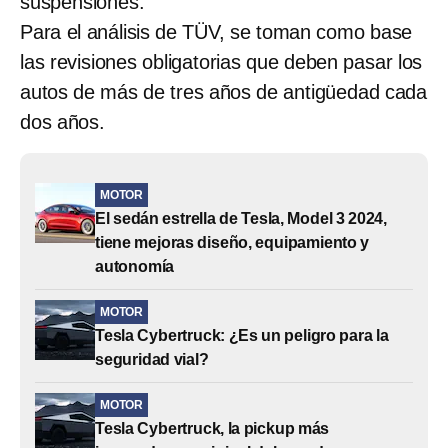
suspensiones.
Para el análisis de TÜV, se toman como base
las revisiones obligatorias que deben pasar los
autos de más de tres años de antigüedad cada
dos años.
MOTOR
El sedán estrella de Tesla, Model 3 2024,
tiene mejoras diseño, equipamiento y
autonomía
MOTOR
Tesla Cybertruck: ¿Es un peligro para la
seguridad vial?
MOTOR
Tesla Cybertruck, la pickup más