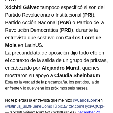
Xóchitl Gálvez
tampoco especificó si son del
Partido Revolucionario Institucional (
PRI
),
Partido Acción Nacional (
PAN
) o Partido de la
Revolución Democrática (
PRD
), durante la
entrevista que sostuvo con
Carlos Loret de
Mola
en LatinUS.
La precandidata de oposición dijo todo ello en
el contexto de la salida de un grupo de priístas,
encabezado por
Alejandro Murat
, quienes
mostraron su apoyo a
Claudia Sheinbaum
.
Esta es la verdad de la precampaña, los partidos, la de
enfrente y lo que viene los próximos seis meses.
No te pierdas la entrevista que me hizo
@CarlosLoret
en
@latinus_us
.
#FuerteComoTú
pic.twitter.com/HyxrvQfOpF
— Xóchitl Gálvez Ruiz (@XochitlGalvez)
December 20,