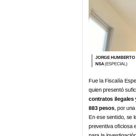
JORGE HUMBERTO 
NSA
(ESPECIAL)
Fue la Fiscalía Es
quien presentó sufi
contratos ilegales 
883 pesos
, por una
En ese sentido, se l
preventiva oficiosa 
para la investigaci