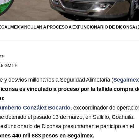
EGALMEX VINCULAN A PROCESO A EXFUNCIONARIO DE DICONSA
(
es
:45 GMT-6
e y desvios millonarios a Seguridad Alimetaria (
Segalmex
iconsa es vinculado a proceso por la fallida compra d
r.
umberto González Bocardo
, excoordinador de operacio
e detenido el pasado 13 de marzo, en Saltillo, Coahuila.
l exfuncionario de Diconsa presuntamente participo en el
lones 440 mil 883 pesos en Segalmex.