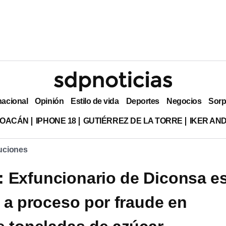
nacional
Opinión
Estilo de vida
Deportes
Negocios
Sorp
HOACÁN
IPHONE 18
GUTIÉRREZ DE LA TORRE
IKER AN
tuciones
 Exfuncionario de Diconsa e
 a proceso por fraude en