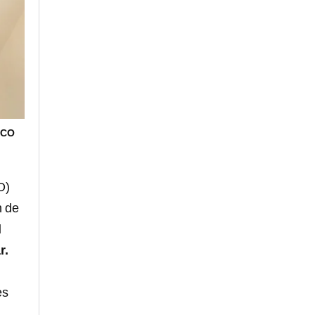
ICO
O)
n de
l
r.
es