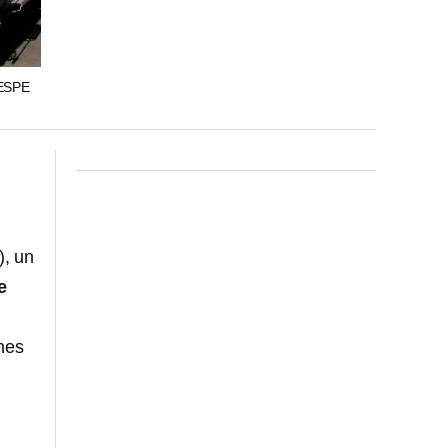
ESPE
), un
e
nes