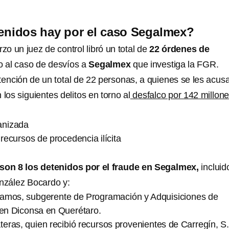
enidos hay por el caso Segalmex?
o un juez de control libró un total de
22 órdenes de
 al caso de desvíos a
Segalmex
que investiga la FGR.
tención de un total de 22 personas, a quienes se les acus
 los siguientes delitos en torno al
desfalco por 142 millon
anizada
ecursos de procedencia ilícita
on 8 los detenidos por el fraude en Segalmex,
incluid
zález Bocardo y:
amos, subgerente de Programación y Adquisiciones de
en Diconsa en Querétaro.
ras, quien recibió recursos provenientes de Carregín, S.