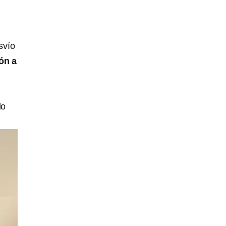
svío
ón a
do