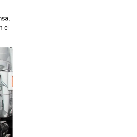
nsa,
n el