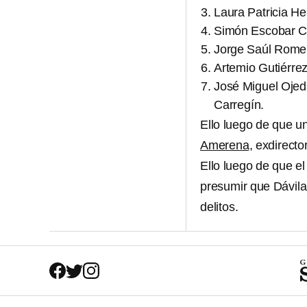
Laura Patricia H
Simón Escobar Co
Jorge Saúl Romer
Artemio Gutiérre
José Miguel Ojeda
Carregín.
Ello luego de que u
Amerena,
exdirecto
Ello luego de que e
presumir que Dávil
delitos.