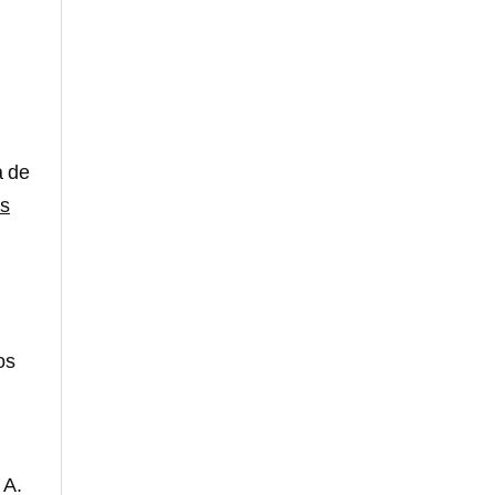
a de
es
os
 A.