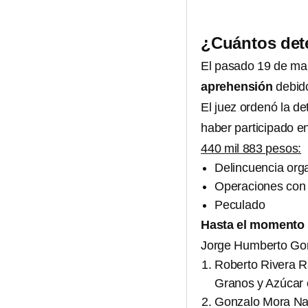
¿Cuántos det
El pasado 19 de marz
aprehensión
debido
El juez ordenó la de
haber participado en
440 mil 883 pesos:
Delincuencia org
Operaciones con r
Peculado
Hasta el momento s
Jorge Humberto Gon
Roberto Rivera R
Granos y Azúcar 
Gonzalo Mora Nate