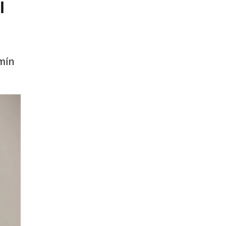
l
mín