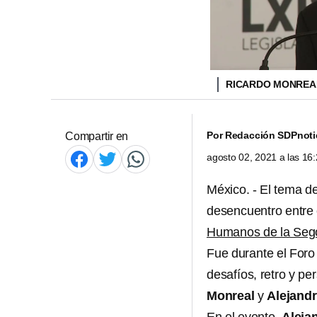
RICARDO MONRE
Por
Redacción SDPnoti
Compartir en
agosto 02, 2021 a las 1
México. - El tema d
desencuentro entre
Humanos de la Seg
Fue durante el Foro 
desafíos, retro y pe
Monreal
y
Alejand