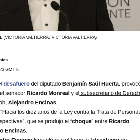
AL
(VICTORIA VALTIERRA / VICTORIA VALTIERRA)
cias
6:23 GMT-5
el
desafuero
del diputado
Benjamín Saúl Huerta
, provoc
 el senador
Ricardo Monreal
y el
subsecretario de Derec
ob
,
Alejandro Encinas
.
“Hacia los diez años de la Ley contra la Trata de Persona
rspectivas”, que se produjo el “
choque
” entre
Ricardo
ro Encinas
.