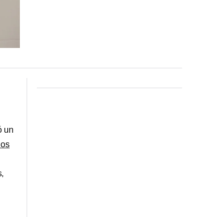
ó un
hos
s,