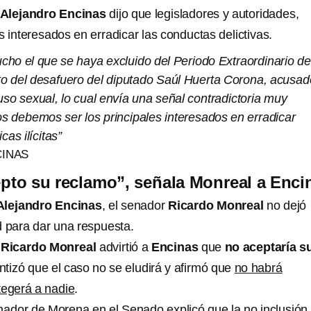
Alejandro Encinas
dijo que legisladores y autoridades,
 interesados en erradicar las conductas delictivas.
o el que se haya excluido del Periodo Extraordinario de
to del desafuero del diputado Saúl Huerta Corona, acusad
uso sexual, lo cual envía una señal contradictoria muy
s debemos ser los principales interesados en erradicar
cas ilícitas”
INAS
epto su reclamo”, señala Monreal a Enci
Alejandro Encinas
, el senador
Ricardo Monreal
no dejó
d para dar una respuesta.
,
Ricardo Monreal
advirtió a
Encinas
que
no aceptaría s
ntizó que el caso no se eludirá y afirmó que
no habrá
tegerá a nadie
.
nador de Morena en el Senado explicó que la no inclusión 