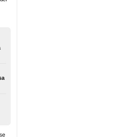
a
sa
 se