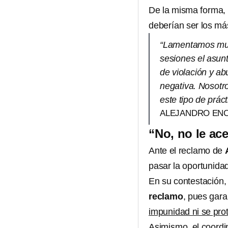
De la misma forma,
deberían ser los más
“Lamentamos much
sesiones el asun
de violación y ab
negativa. Nosotro
este tipo de prácti
ALEJANDRO ENC
“No, no le ac
Ante el reclamo de
pasar la oportunida
En su contestación
reclamo
, pues gara
impunidad ni se pro
Asimismo, el coordi