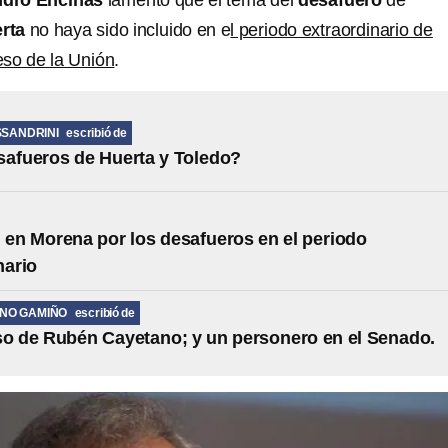
ndro Encinas
lamentó que el tema del
desafuero
de
rta
no haya sido incluido en e
l periodo extraordinario de
so de la Unión
.
SSANDRINI
escribió de
safueros de Huerta y Toledo?
 en Morena por los desafueros en el periodo
nario
ANO GAMIÑO
escribió de
so de Rubén Cayetano; y un personero en el Senado.