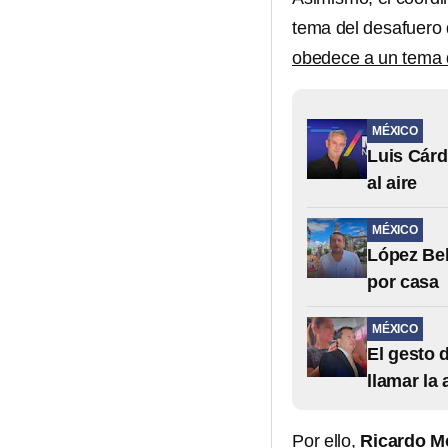
tema del desafuero
obedece a un tema d
MÉXICO
Luis Cárd
al aire
MÉXICO
López Bel
por casa
MÉXICO
El gesto 
llamar la
Por ello,
Ricardo M