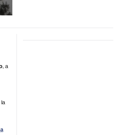
o
, a
 la
ca