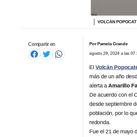
VOLCÁN POPOCATÉ
Por
Pamela Grande
Compartir en
agosto 28, 2024 a las 0
El
Volcán Popocaté
más de un año des
alerta a
Amarillo F
De acuerdo con el 
desde septiembre de
población, por lo qu
redonda.
Fue el 21 de mayo d