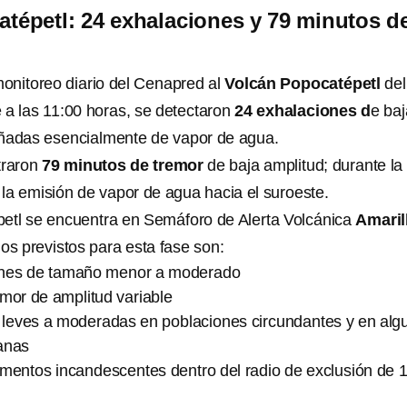
tépetl: 24 exhalaciones y 79 minutos d
onitoreo diario del Cenapred al
Volcán Popocatépetl
del
 a las 11:00 horas, se detectaron
24 exhalaciones d
e baj
ñadas esencialmente de vapor de agua.
traron
79 minutos de tremor
de baja amplitud; durante la
a emisión de vapor de agua hacia el suroeste.
etl se encuentra en Semáforo de Alerta Volcánica
Amaril
ios previstos para esta fase son:
ones de tamaño menor a moderado
mor de amplitud variable
a leves a moderadas en poblaciones circundantes y en alg
anas
gmentos incandescentes dentro del radio de exclusión de 