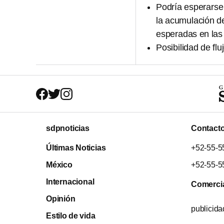
Podría esperarse 
la acumulación de
esperadas en la
Posibilidad de fl
sdpnoticias
Contact
Últimas Noticias
+52-55-5
México
+52-55-5
Internacional
Comerci
Opinión
publicid
Estilo de vida