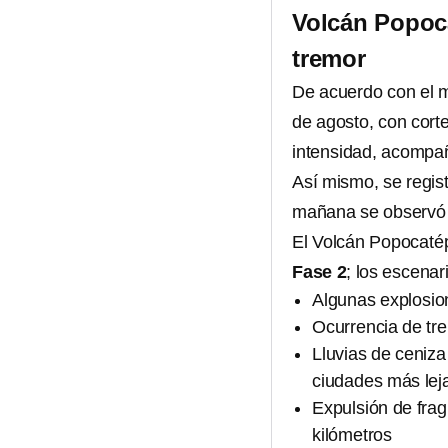
Volcán Popoca
tremor
De acuerdo con el m
de agosto, con corte
intensidad, acompa
Así mismo, se regis
mañana se observó l
El Volcán Popocatép
Fase 2
; los escenar
Algunas explosi
Ocurrencia de tre
Lluvias de ceniz
ciudades más lej
Expulsión de fra
kilómetros