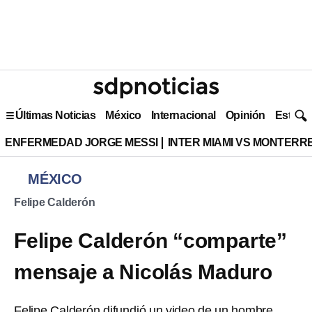
Últimas Noticias
México
Internacional
Opinión
Estilo 
ENFERMEDAD JORGE MESSI
INTER MIAMI VS MONTERR
MÉXICO
Felipe Calderón
Felipe Calderón “comparte”
mensaje a Nicolás Maduro
Felipe Calderón difundió un video de un hombre