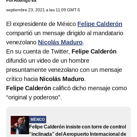
Por
Rodrigo Ek
septiembre 23, 2021 a las 11:09 GMT-5
El expresidente de México
Felipe Calderón
compartió un mensaje dirigido al mandatario
venezolano
Nicolás Maduro
.
En su cuenta de Twitter,
Felipe Calderón
difundió
un video de un hombre
presuntamente venezolano con un mensaje
crítico hacia
Nicolás Maduro
.
Felipe Calderón
calificó dicho mensaje como
“original y poderoso”.
MÉXICO
Felipe Calderón insiste con torre de control
“inclinada” del Aeropuerto Internacional de