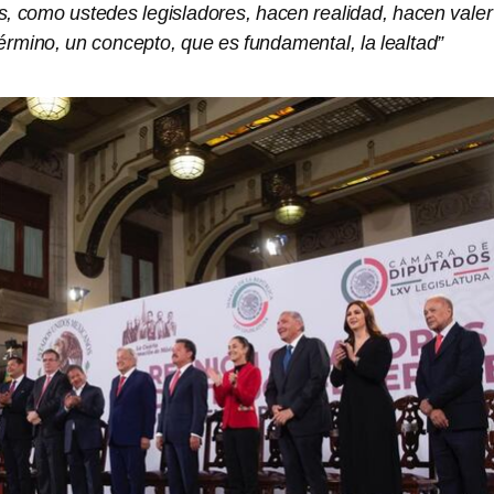
, como ustedes legisladores, hacen realidad, hacen valer
érmino, un concepto, que es fundamental, la lealtad”