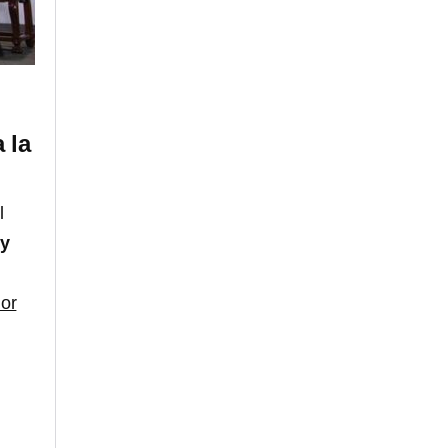
 la
l
 y
or