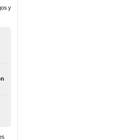
gos y
on
es