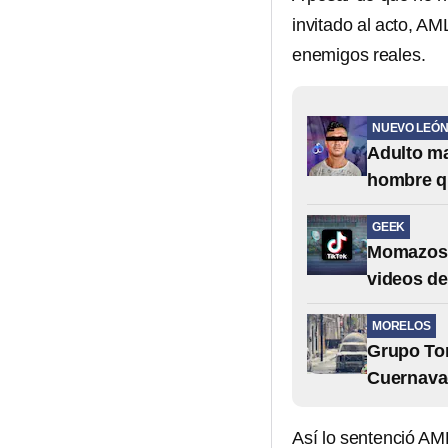
invitado al acto, AML
enemigos reales.
NUEVO LEÓ
Adulto ma
hombre q
GEEK
Momazos 
videos de
MORELOS
Grupo Tom
Cuernavac
Así lo sentenció AM