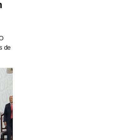
n
LO
s de