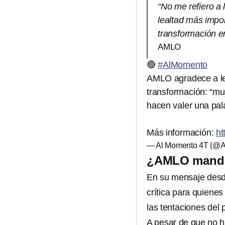
“No me refiero a l
lealtad más impor
transformación en
AMLO
🔴
#AlMomento
AMLO agradece a leg
transformación: “mu
hacen valer una pala
Más información:
ht
— Al Momento 4T (@
¿AMLO mandó 
En su mensaje des
crítica para quienes
las tentaciones del 
A pesar de que no h