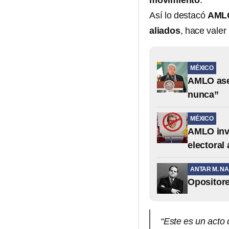
movimiento
.
Así lo destacó
AML
aliados
, hace valer
MÉXICO
AMLO aseg
nunca”
MÉXICO
AMLO invi
electoral
ANTAR M. NA
Opositore
“Este es un acto