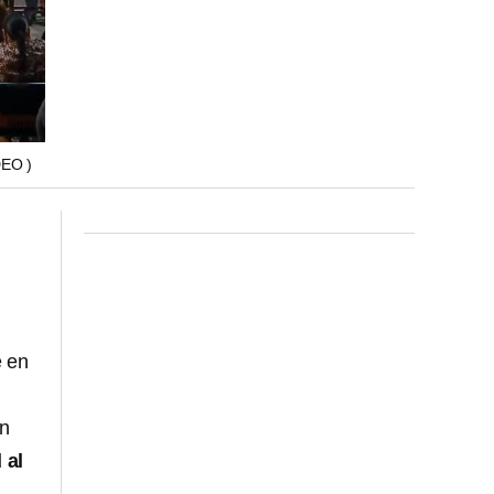
EO )
e en
un
 al