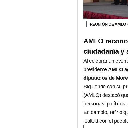
REUNIÓN DE AMLO
AMLO reconoce
ciudadanía y 
Al celebrar un even
presidente
AMLO
ag
diputados de Mor
Siguiendo con su pr
(AMLO)
destacó que
personas, políticos,
En cambio, refirió 
lealtad con el puebl