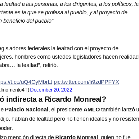
a lealtad a las personas, a los dirigentes, a los políticos, la
tante es la que se profesa al pueblo, y al proyecto de
 beneficio del pueblo”
isladores federales la lealtad con el proyecto de
jeres, hombres como ustedes legisladores hacen realidad
bra… la lealtad”, refirió.
tps://t.co/uQ4OyMbrLt
pic.twitter.com/fi9zdPPFYX
Almomento4T)
December 20, 2022
indirecta a Ricardo Monreal?
de
Palacio Nacional
, el presidente
AMLO
también lanzó 
 dijo, hablan de lealtad pero
no tienen ideales
y no resisten
poder.
izo mención directa de
Ricardo Monreal
, quien no fue