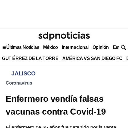
Últimas Noticias
México
Internacional
Opinión
Estilo 
GUTIÉRREZ DE LA TORRE
AMÉRICA VS SAN DIEGO FC
JALISCO
Coronavirus
Enfermero vendía falsas
vacunas contra Covid-19
El enfermero de 35 años fue detenido por la venta