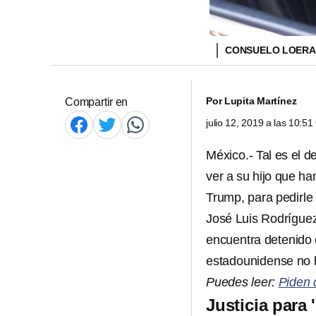
CONSUELO LOERA
Por
Lupita Martínez
Compartir en
julio 12, 2019 a las 10:5
México.- Tal es el d
ver a su hijo que h
Trump, para pedirle 
José Luis Rodrígue
encuentra detenido 
estadounidense no h
Puedes leer:
Piden 
Justicia para 