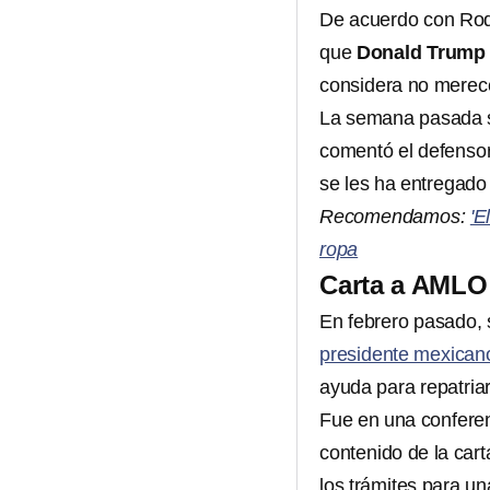
De acuerdo con Rodr
que
Donald Trump
considera no merece
La semana pasada s
comentó el defenso
se les ha entregado 
Recomendamos:
'E
ropa
Carta a AMLO
En febrero pasado,
presidente mexican
ayuda para repatriar
Fue en una confere
contenido de la car
los trámites para un