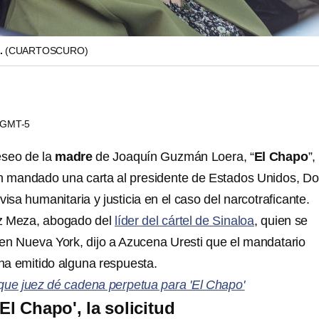
.
(CUARTOSCURO)
1 GMT-5
eseo de la
madre
de Joaquín Guzmán Loera, “
El Chapo
”,
an mandado una carta al presidente de Estados Unidos, D
visa humanitaria y justicia en el caso del narcotraficante.
z Meza, abogado del
líder del cártel de Sinaloa
, quien se
en Nueva York, dijo a Azucena Uresti que el mandatario
a emitido alguna respuesta.
que juez dé cadena perpetua para 'El Chapo'
'El Chapo', la solicitud