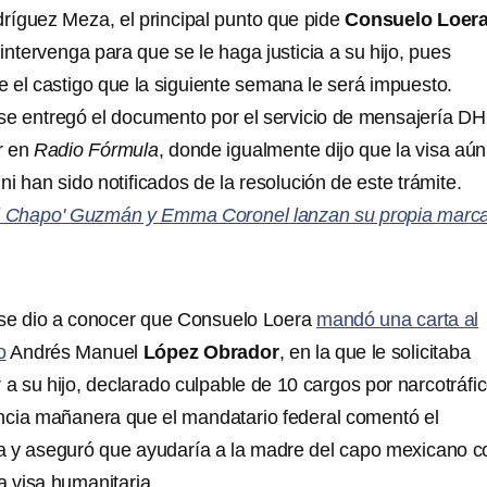
íguez Meza, el principal punto que pide
Consuelo Loer
intervenga para que se le haga justicia a su hijo, pues
 el castigo que la siguiente semana le será impuesto.
e entregó el documento por el servicio de mensajería DH
r en
Radio Fórmula
, donde igualmente dijo que la visa aún
ni han sido notificados de la resolución de este trámite.
l Chapo' Guzmán y Emma Coronel lanzan su propia marc
 se dio a conocer que Consuelo Loera
mandó una carta al
o
Andrés Manuel
López Obrador
, en la que le solicitaba
 a su hijo, declarado culpable de 10 cargos por narcotráfic
ncia mañanera que el mandatario federal comentó el
ta y aseguró que ayudaría a la madre del capo mexicano c
a visa humanitaria.