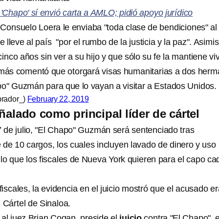
Chapo' sí envió carta a AMLO; pidió apoyo jurídico
 Consuelo Loera le enviaba "toda clase de bendiciones" al
lleve al país "por el rumbo de la justicia y la paz". Asimi
cinco años sin ver a su hijo y que sólo su fe la mantiene vi
ás comentó que otorgará visas humanitarias a dos her
o" Guzmán para que lo vayan a visitar a Estados Unidos.
brador_)
February 22, 2019
ñalado como principal líder de cártel
7 de julio, "El Chapo" Guzmán será sentenciado tras
 de 10 cargos, los cuales incluyen lavado de dinero y uso
 lo que los fiscales de Nueva York quieren para el capo c
iscales, la evidencia en el juicio mostró que el acusado e
l Cártel de Sinaloa.
a al juez Brian Cogan, preside el
juicio
contra "El Chapo", e