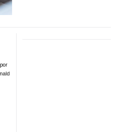
 por
onald