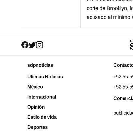
corte de Brooklyn, l
acusado al mínimo 
sdpnoticias
Contact
Últimas Noticias
+52-55-5
México
+52-55-5
Internacional
Comerci
Opinión
publicid
Estilo de vida
Deportes