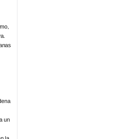
smo,
va.
manas
adena
ra un
n la