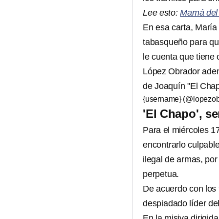
Lee esto:
Mamá del '
En esa carta, María
tabasqueño para que 
le cuenta que tiene 
López Obrador adem
de Joaquín "El Chap
{username} (@lopezo
'El Chapo', se
Para el miércoles 1
encontrarlo culpable
ilegal de armas, por
perpetua.
De acuerdo con los f
despiadado líder de
En la misiva dirigid