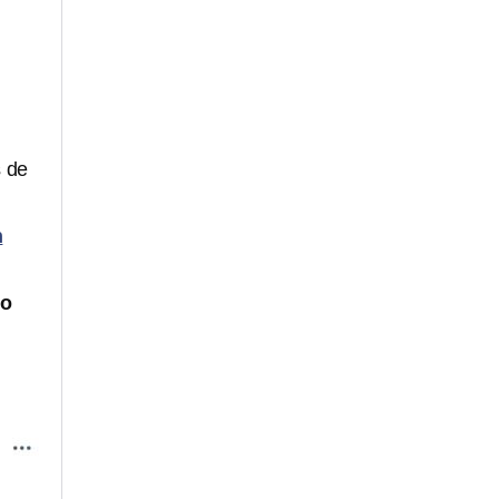
s de
n
o