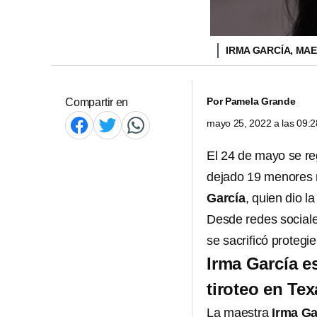
IRMA GARCÍA, MA
Por
Pamela Grande
Compartir en
mayo 25, 2022 a las 09:
El 24 de mayo se re
dejado 19 menores m
García
, quien dio l
Desde redes sociale
se sacrificó proteg
Irma García e
tiroteo en Tex
La maestra
Irma Ga