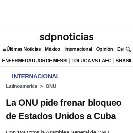
Últimas Noticias
México
Internacional
Opinión
Estilo 
ENFERMEDAD JORGE MESSI
TOLUCA VS LAFC
BRASIL
INTERNACIONAL
Latinoamerica
ONU
La ONU pide frenar bloqueo
de Estados Unidos a Cuba
Con 184 votos la Asamblea General de ONU