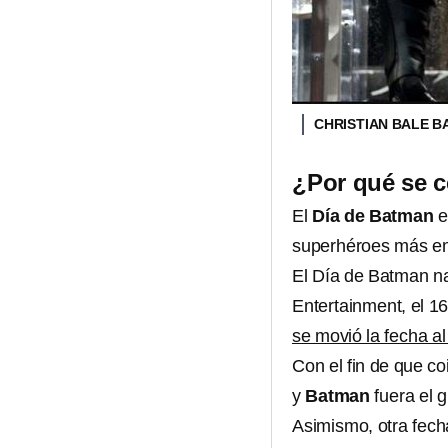
CHRISTIAN BALE 
¿Por qué se c
El
Día de Batman
e
superhéroes más em
El Día de Batman na
Entertainment, el 1
se movió la fecha al 
Con el fin de que c
y
Batman
fuera el g
Asimismo, otra fech