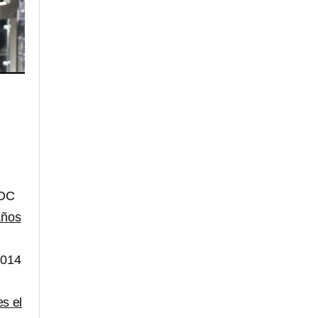
 DC
años
2014
es el