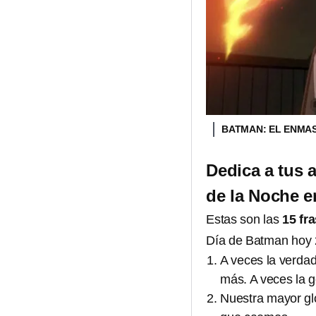
BATMAN: EL ENM
Dedica a tus 
de la Noche e
Estas son las
15 fr
Día de Batman hoy 2
A veces la verdad
más. A veces la 
Nuestra mayor glo