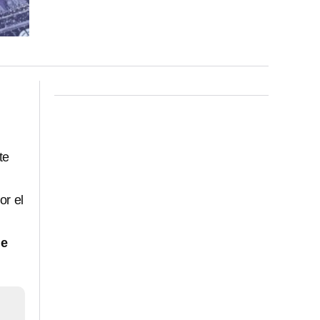
te
or el
de