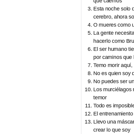
que caemos
Esta noche solo d
cerebro, ahora som
O mueres como un 
La gente necesita
hacerlo como Br
El ser humano tie
por caminos que 
Temo morir aquí, 
No es quien soy 
No puedes ser un 
Los murciélagos 
temor
Todo es imposible
El entrenamiento 
Llevo una máscara
crear lo que soy