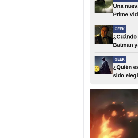
Una nuev
Prime Vid
GEEK
¿Cuándo s
Batman ya
GEEK
¿Quién es
sido eleg