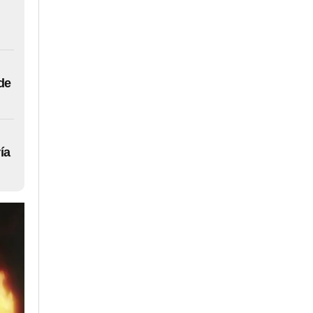
de
ía