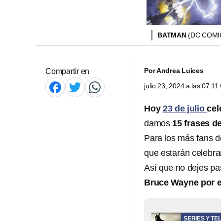
BATMAN
(DC COMI
Por
Andrea Luices
Compartir en
julio 23, 2024 a las 07:1
Hoy
23 de julio
cel
damos
15 frases 
Para los más fans d
que estarán celebra
Así que no dejes pa
Bruce Wayne por e
SERIES Y TE