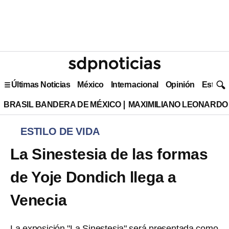
Últimas Noticias
México
Internacional
Opinión
Estilo 
BRASIL BANDERA DE MÉXICO
MAXIMILIANO LEONARDO
ESTILO DE VIDA
La Sinestesia de las formas
de Yoje Dondich llega a
Venecia
La exposición "La Sinestesia" será presentada como