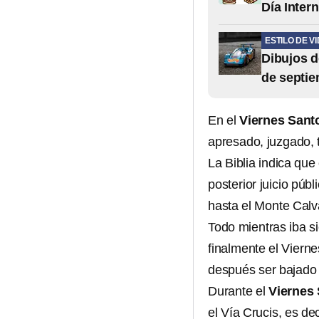
Día Inter
ESTILO DE V
Dibujos d
de septi
En el
Viernes Santo
apresado, juzgado, t
La Biblia indica qu
posterior juicio púb
hasta el Monte Calv
Todo mientras iba si
finalmente el Viern
después ser bajado 
Durante el
Viernes 
el Vía Crucis, es dec