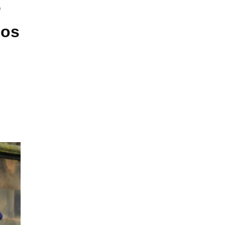
e
nos