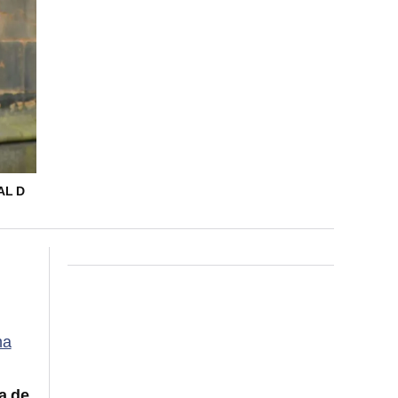
AL D
na
a de