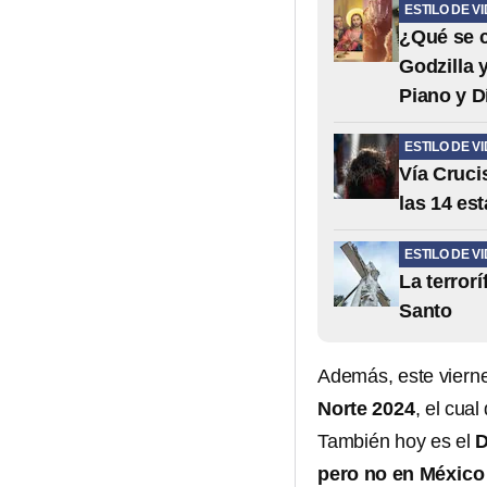
ESTILO DE V
¿Qué se c
Godzilla 
Piano y D
ESTILO DE V
Vía Cruci
las 14 es
ESTILO DE V
La terror
Santo
Además, este viern
Norte 2024
, el cua
También hoy es el
D
pero no en Méxic