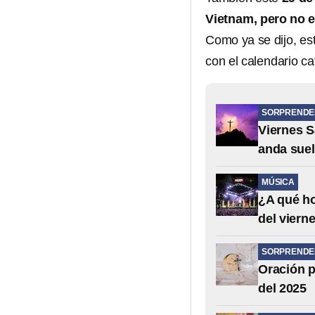
Vietnam, pero no 
Como ya se dijo, es
con el calendario ca
SORPRENDE
Viernes S
anda suel
MÚSICA
¿A qué ho
del viern
SORPRENDE
Oración p
del 2025