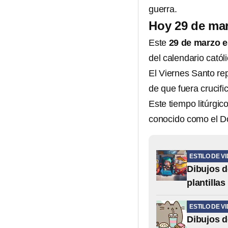
guerra.
Hoy 29 de mar
Este
29 de marzo e
del calendario católi
El Viernes Santo rep
de que fuera crucifi
Este tiempo litúrgi
conocido como el D
ESTILO DE V
Dibujos d
plantilla
ESTILO DE V
Dibujos de