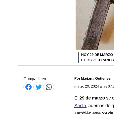
HOY 29 DE MARZO 
E LOS VETERANOS
Por
Mariana Gutierrez
Compartir en
marzo 29, 2024 a las 07
El
29 de marzo
se c
Santa
, además de qu
También este
29 de 