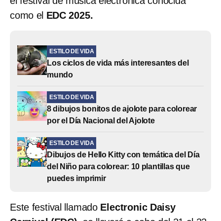
el festival de música electrónica conocida
como el
EDC 2025.
ESTILO DE VIDA
Los ciclos de vida más interesantes del
mundo
ESTILO DE VIDA
8 dibujos bonitos de ajolote para colorear
por el Día Nacional del Ajolote
ESTILO DE VIDA
Dibujos de Hello Kitty con temática del Día
del Niño para colorear: 10 plantillas que
puedes imprimir
Este festival llamado
Electronic Daisy