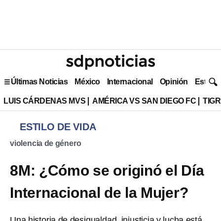
Últimas Noticias
México
Internacional
Opinión
Estilo 
LUIS CÁRDENAS MVS
AMÉRICA VS SAN DIEGO FC
TIG
ESTILO DE VIDA
violencia de género
8M: ¿Cómo se originó el Día
Internacional de la Mujer?
Una historia de desigualdad, injusticia y lucha está