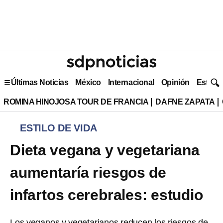
Últimas Noticias
México
Internacional
Opinión
Estilo 
ROMINA HINOJOSA TOUR DE FRANCIA
DAFNE ZAPATA
ESTILO DE VIDA
Dieta vegana y vegetariana
aumentaría riesgos de
infartos cerebrales: estudio
Los veganos y vegetarianos reducen los riesgos de